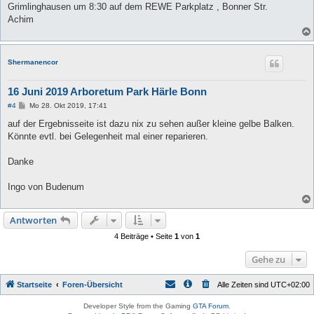
Grimlinghausen um 8:30 auf dem REWE Parkplatz , Bonner Str.
Achim
Shermanencor
16 Juni 2019 Arboretum Park Härle Bonn
B
#4
Mo 28. Okt 2019, 17:41
e
i
auf der Ergebnisseite ist dazu nix zu sehen außer kleine gelbe Balken.
t
Könnte evtl. bei Gelegenheit mal einer reparieren.
r
a
g
Danke
Ingo von Budenum
Antworten
4 Beiträge • Seite
1
von
1
Gehe zu
Startseite
Foren-Übersicht
Alle Zeiten sind
UTC+02:00
Developer Style from the Gaming
GTA Forum
.