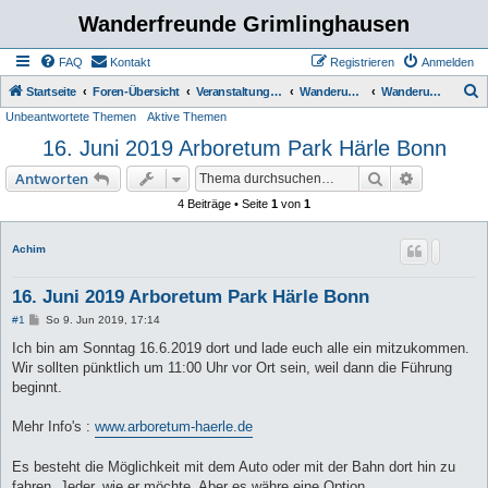
Wanderfreunde Grimlinghausen
FAQ
Kontakt
Registrieren
Anmelden
S
Startseite
Foren-Übersicht
Veranstaltungen / Wanderungen
Wanderungen
Wanderungen bis 5 km
Unbeantwortete Themen
Aktive Themen
u
16. Juni 2019 Arboretum Park Härle Bonn
c
h
Suche
Erweiterte
Antworten
e
4 Beiträge • Seite
1
von
1
Achim
16. Juni 2019 Arboretum Park Härle Bonn
B
#1
So 9. Jun 2019, 17:14
e
i
Ich bin am Sonntag 16.6.2019 dort und lade euch alle ein mitzukommen.
t
Wir sollten pünktlich um 11:00 Uhr vor Ort sein, weil dann die Führung
r
a
beginnt.
g
Mehr Info's :
www.arboretum-haerle.de
Es besteht die Möglichkeit mit dem Auto oder mit der Bahn dort hin zu
fahren. Jeder, wie er möchte. Aber es währe eine Option