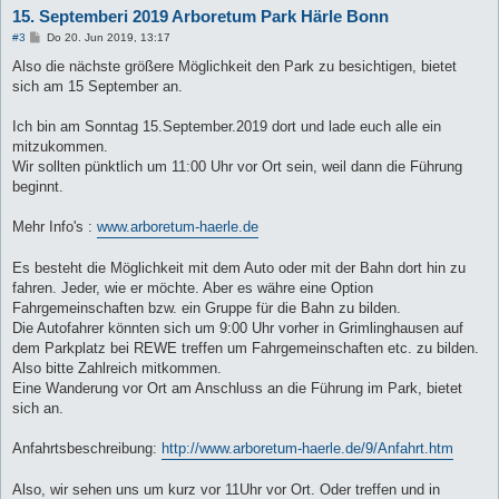
15. Septemberi 2019 Arboretum Park Härle Bonn
B
#3
Do 20. Jun 2019, 13:17
e
i
Also die nächste größere Möglichkeit den Park zu besichtigen, bietet
t
sich am 15 September an.
r
a
g
Ich bin am Sonntag 15.September.2019 dort und lade euch alle ein
mitzukommen.
Wir sollten pünktlich um 11:00 Uhr vor Ort sein, weil dann die Führung
beginnt.
Mehr Info's :
www.arboretum-haerle.de
Es besteht die Möglichkeit mit dem Auto oder mit der Bahn dort hin zu
fahren. Jeder, wie er möchte. Aber es währe eine Option
Fahrgemeinschaften bzw. ein Gruppe für die Bahn zu bilden.
Die Autofahrer könnten sich um 9:00 Uhr vorher in Grimlinghausen auf
dem Parkplatz bei REWE treffen um Fahrgemeinschaften etc. zu bilden.
Also bitte Zahlreich mitkommen.
Eine Wanderung vor Ort am Anschluss an die Führung im Park, bietet
sich an.
Anfahrtsbeschreibung:
http://www.arboretum-haerle.de/9/Anfahrt.htm
Also, wir sehen uns um kurz vor 11Uhr vor Ort. Oder treffen und in