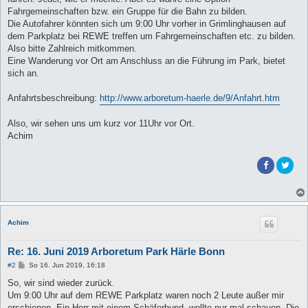
Fahrgemeinschaften bzw. ein Gruppe für die Bahn zu bilden.
Die Autofahrer könnten sich um 9:00 Uhr vorher in Grimlinghausen auf
dem Parkplatz bei REWE treffen um Fahrgemeinschaften etc. zu bilden.
Also bitte Zahlreich mitkommen.
Eine Wanderung vor Ort am Anschluss an die Führung im Park, bietet
sich an.
Anfahrtsbeschreibung:
http://www.arboretum-haerle.de/9/Anfahrt.htm
Also, wir sehen uns um kurz vor 11Uhr vor Ort.
Achim
Achim
Re: 16. Juni 2019 Arboretum Park Härle Bonn
B
#2
So 16. Jun 2019, 16:18
e
i
So, wir sind wieder zurück.
t
Um 9:00 Uhr auf dem REWE Parkplatz waren noch 2 Leute außer mir
r
a
erschienen. Ein Herr mit einem Schäferhund, wollte nur mal schauen. Die