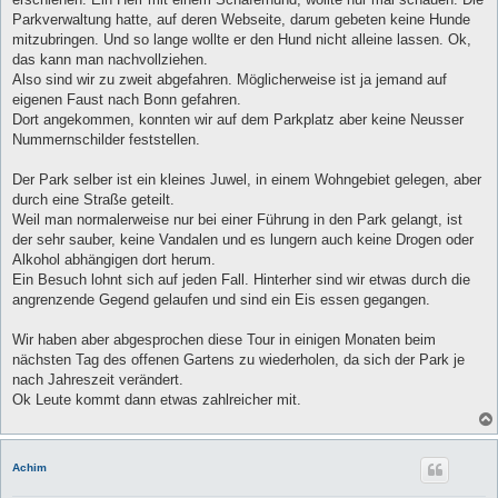
g
Parkverwaltung hatte, auf deren Webseite, darum gebeten keine Hunde
mitzubringen. Und so lange wollte er den Hund nicht alleine lassen. Ok,
das kann man nachvollziehen.
Also sind wir zu zweit abgefahren. Möglicherweise ist ja jemand auf
eigenen Faust nach Bonn gefahren.
Dort angekommen, konnten wir auf dem Parkplatz aber keine Neusser
Nummernschilder feststellen.
Der Park selber ist ein kleines Juwel, in einem Wohngebiet gelegen, aber
durch eine Straße geteilt.
Weil man normalerweise nur bei einer Führung in den Park gelangt, ist
der sehr sauber, keine Vandalen und es lungern auch keine Drogen oder
Alkohol abhängigen dort herum.
Ein Besuch lohnt sich auf jeden Fall. Hinterher sind wir etwas durch die
angrenzende Gegend gelaufen und sind ein Eis essen gegangen.
Wir haben aber abgesprochen diese Tour in einigen Monaten beim
nächsten Tag des offenen Gartens zu wiederholen, da sich der Park je
nach Jahreszeit verändert.
Ok Leute kommt dann etwas zahlreicher mit.
Achim