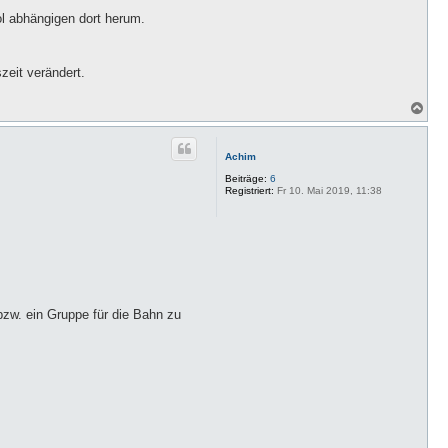
ol abhängigen dort herum.
zeit verändert.
N
a
c
h
Achim
o
b
Beiträge:
6
e
Registriert:
Fr 10. Mai 2019, 11:38
n
bzw. ein Gruppe für die Bahn zu