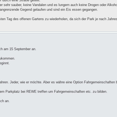
 durch eine Straße geteilt.
der sehr sauber, keine Vandalen und es lungern auch keine Drogen oder Alkoh
ie angrenzende Gegend gelaufen und sind ein Eis essen gegangen.
en Tag des offenen Gartens zu wiederholen, da sich der Park je nach Jahres
sich am 15 September an.
tzukommen.
eginnt.
fahren. Jeder, wie er möchte. Aber es währe eine Option Fahrgemeinschaften 
 dem Parkplatz bei REWE treffen um Fahrgemeinschaften etc. zu bilden.
ich an.