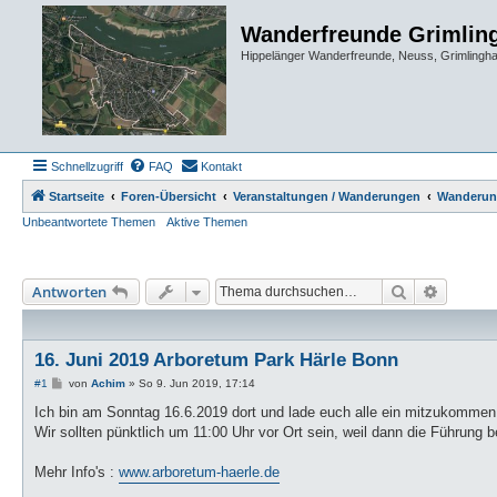
Wanderfreunde Grimlin
Hippelänger Wanderfreunde, Neuss, Grimling
Schnellzugriff
FAQ
Kontakt
Startseite
Foren-Übersicht
Veranstaltungen / Wanderungen
Wanderun
Unbeantwortete Themen
Aktive Themen
Suche
Erweiter
Antworten
16. Juni 2019 Arboretum Park Härle Bonn
B
#1
von
Achim
»
So 9. Jun 2019, 17:14
e
i
Ich bin am Sonntag 16.6.2019 dort und lade euch alle ein mitzukommen
t
Wir sollten pünktlich um 11:00 Uhr vor Ort sein, weil dann die Führung b
r
a
g
Mehr Info's :
www.arboretum-haerle.de