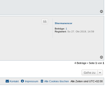
N
a
c
h
Shermanencor
o
b
Beiträge:
1
e
Registriert:
So 27. Okt 2019, 14:59
n
N
a
4 Beiträge • Seite
1
von
1
c
h
o
Gehe zu
b
e
n
Kontakt
Impressum
Alle Cookies löschen
Alle Zeiten sind
UTC+02:00