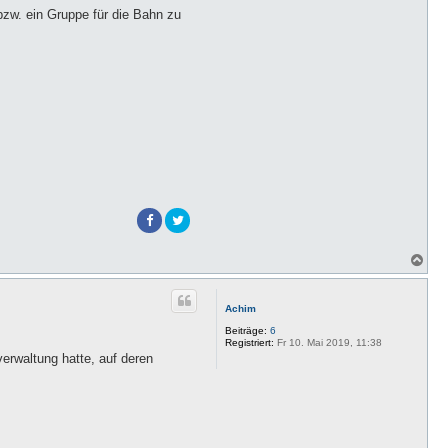
bzw. ein Gruppe für die Bahn zu
N
a
c
h
Achim
o
b
Beiträge:
6
e
Registriert:
Fr 10. Mai 2019, 11:38
n
erwaltung hatte, auf deren