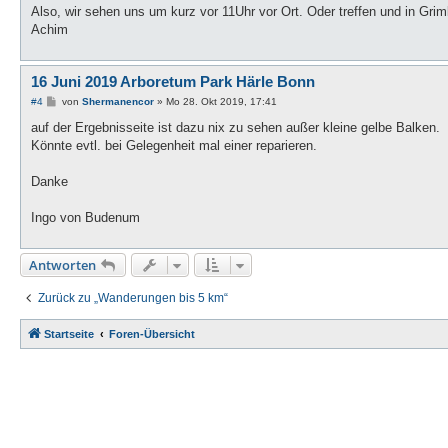
Also, wir sehen uns um kurz vor 11Uhr vor Ort. Oder treffen und in Gr
Achim
16 Juni 2019 Arboretum Park Härle Bonn
B
#4
von
Shermanencor
»
Mo 28. Okt 2019, 17:41
e
i
auf der Ergebnisseite ist dazu nix zu sehen außer kleine gelbe Balken.
t
Könnte evtl. bei Gelegenheit mal einer reparieren.
r
a
g
Danke
Ingo von Budenum
Antworten
Zurück zu „Wanderungen bis 5 km“
Startseite
Foren-Übersicht