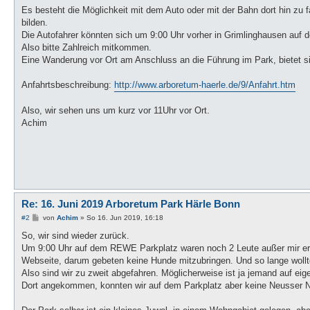
Es besteht die Möglichkeit mit dem Auto oder mit der Bahn dort hin zu 
bilden.
Die Autofahrer könnten sich um 9:00 Uhr vorher in Grimlinghausen auf
Also bitte Zahlreich mitkommen.
Eine Wanderung vor Ort am Anschluss an die Führung im Park, bietet s
Anfahrtsbeschreibung:
http://www.arboretum-haerle.de/9/Anfahrt.htm
Also, wir sehen uns um kurz vor 11Uhr vor Ort.
Achim
Re: 16. Juni 2019 Arboretum Park Härle Bonn
B
#2
von
Achim
»
So 16. Jun 2019, 16:18
e
i
So, wir sind wieder zurück.
t
Um 9:00 Uhr auf dem REWE Parkplatz waren noch 2 Leute außer mir ersc
r
a
Webseite, darum gebeten keine Hunde mitzubringen. Und so lange wollte
g
Also sind wir zu zweit abgefahren. Möglicherweise ist ja jemand auf ei
Dort angekommen, konnten wir auf dem Parkplatz aber keine Neusser N