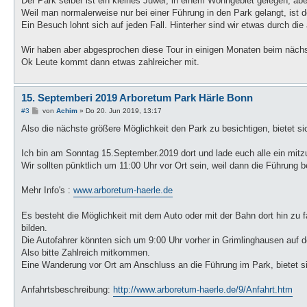
Der Park selber ist ein kleines Juwel, in einem Wohngebiet gelegen, aber
Weil man normalerweise nur bei einer Führung in den Park gelangt, ist 
Ein Besuch lohnt sich auf jeden Fall. Hinterher sind wir etwas durch d
Wir haben aber abgesprochen diese Tour in einigen Monaten beim nächst
Ok Leute kommt dann etwas zahlreicher mit.
15. Septemberi 2019 Arboretum Park Härle Bonn
B
#3
von
Achim
»
Do 20. Jun 2019, 13:17
e
i
Also die nächste größere Möglichkeit den Park zu besichtigen, bietet 
t
r
a
Ich bin am Sonntag 15.September.2019 dort und lade euch alle ein mi
g
Wir sollten pünktlich um 11:00 Uhr vor Ort sein, weil dann die Führung b
Mehr Info's :
www.arboretum-haerle.de
Es besteht die Möglichkeit mit dem Auto oder mit der Bahn dort hin zu 
bilden.
Die Autofahrer könnten sich um 9:00 Uhr vorher in Grimlinghausen auf
Also bitte Zahlreich mitkommen.
Eine Wanderung vor Ort am Anschluss an die Führung im Park, bietet s
Anfahrtsbeschreibung:
http://www.arboretum-haerle.de/9/Anfahrt.htm