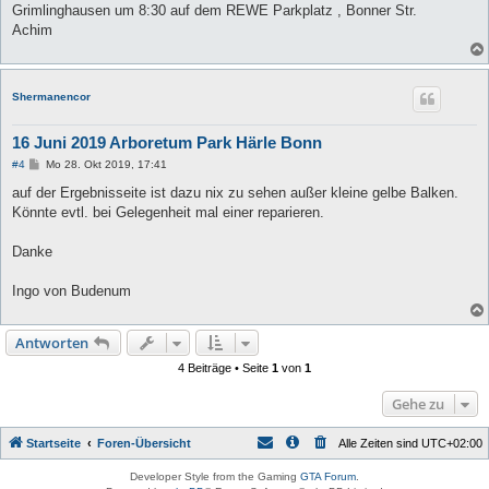
Grimlinghausen um 8:30 auf dem REWE Parkplatz , Bonner Str.
Achim
Shermanencor
16 Juni 2019 Arboretum Park Härle Bonn
B
#4
Mo 28. Okt 2019, 17:41
e
i
auf der Ergebnisseite ist dazu nix zu sehen außer kleine gelbe Balken.
t
Könnte evtl. bei Gelegenheit mal einer reparieren.
r
a
g
Danke
Ingo von Budenum
Antworten
4 Beiträge • Seite
1
von
1
Gehe zu
Startseite
Foren-Übersicht
Alle Zeiten sind
UTC+02:00
Developer Style from the Gaming
GTA Forum
.