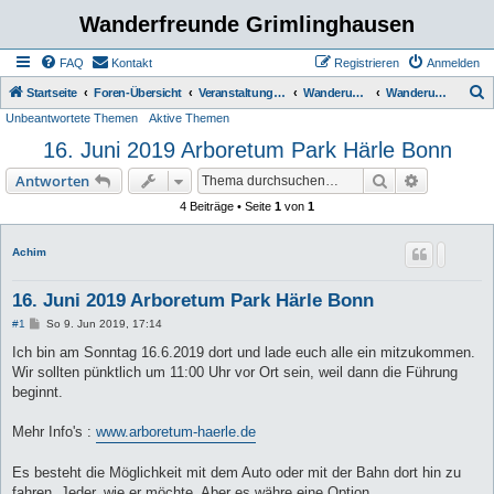
Wanderfreunde Grimlinghausen
FAQ
Kontakt
Registrieren
Anmelden
S
Startseite
Foren-Übersicht
Veranstaltungen / Wanderungen
Wanderungen
Wanderungen bis 5 km
Unbeantwortete Themen
Aktive Themen
u
16. Juni 2019 Arboretum Park Härle Bonn
c
h
Suche
Erweiterte
Antworten
e
4 Beiträge • Seite
1
von
1
Achim
16. Juni 2019 Arboretum Park Härle Bonn
B
#1
So 9. Jun 2019, 17:14
e
i
Ich bin am Sonntag 16.6.2019 dort und lade euch alle ein mitzukommen.
t
Wir sollten pünktlich um 11:00 Uhr vor Ort sein, weil dann die Führung
r
a
beginnt.
g
Mehr Info's :
www.arboretum-haerle.de
Es besteht die Möglichkeit mit dem Auto oder mit der Bahn dort hin zu
fahren. Jeder, wie er möchte. Aber es währe eine Option