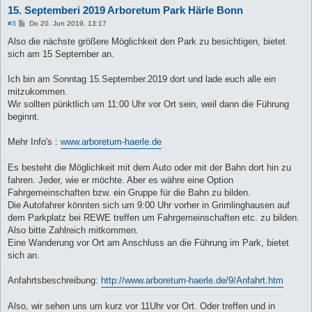
15. Septemberi 2019 Arboretum Park Härle Bonn
B
#3
Do 20. Jun 2019, 13:17
e
i
Also die nächste größere Möglichkeit den Park zu besichtigen, bietet
t
sich am 15 September an.
r
a
g
Ich bin am Sonntag 15.September.2019 dort und lade euch alle ein
mitzukommen.
Wir sollten pünktlich um 11:00 Uhr vor Ort sein, weil dann die Führung
beginnt.
Mehr Info's :
www.arboretum-haerle.de
Es besteht die Möglichkeit mit dem Auto oder mit der Bahn dort hin zu
fahren. Jeder, wie er möchte. Aber es währe eine Option
Fahrgemeinschaften bzw. ein Gruppe für die Bahn zu bilden.
Die Autofahrer könnten sich um 9:00 Uhr vorher in Grimlinghausen auf
dem Parkplatz bei REWE treffen um Fahrgemeinschaften etc. zu bilden.
Also bitte Zahlreich mitkommen.
Eine Wanderung vor Ort am Anschluss an die Führung im Park, bietet
sich an.
Anfahrtsbeschreibung:
http://www.arboretum-haerle.de/9/Anfahrt.htm
Also, wir sehen uns um kurz vor 11Uhr vor Ort. Oder treffen und in