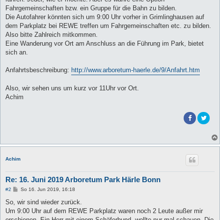
Fahrgemeinschaften bzw. ein Gruppe für die Bahn zu bilden.
Die Autofahrer könnten sich um 9:00 Uhr vorher in Grimlinghausen auf
dem Parkplatz bei REWE treffen um Fahrgemeinschaften etc. zu bilden.
Also bitte Zahlreich mitkommen.
Eine Wanderung vor Ort am Anschluss an die Führung im Park, bietet
sich an.
Anfahrtsbeschreibung:
http://www.arboretum-haerle.de/9/Anfahrt.htm
Also, wir sehen uns um kurz vor 11Uhr vor Ort.
Achim
Achim
Re: 16. Juni 2019 Arboretum Park Härle Bonn
B
#2
So 16. Jun 2019, 16:18
e
i
So, wir sind wieder zurück.
t
Um 9:00 Uhr auf dem REWE Parkplatz waren noch 2 Leute außer mir
r
a
erschienen. Ein Herr mit einem Schäferhund, wollte nur mal schauen. Die