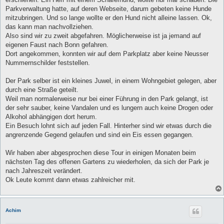
g
Parkverwaltung hatte, auf deren Webseite, darum gebeten keine Hunde
mitzubringen. Und so lange wollte er den Hund nicht alleine lassen. Ok,
das kann man nachvollziehen.
Also sind wir zu zweit abgefahren. Möglicherweise ist ja jemand auf
eigenen Faust nach Bonn gefahren.
Dort angekommen, konnten wir auf dem Parkplatz aber keine Neusser
Nummernschilder feststellen.
Der Park selber ist ein kleines Juwel, in einem Wohngebiet gelegen, aber
durch eine Straße geteilt.
Weil man normalerweise nur bei einer Führung in den Park gelangt, ist
der sehr sauber, keine Vandalen und es lungern auch keine Drogen oder
Alkohol abhängigen dort herum.
Ein Besuch lohnt sich auf jeden Fall. Hinterher sind wir etwas durch die
angrenzende Gegend gelaufen und sind ein Eis essen gegangen.
Wir haben aber abgesprochen diese Tour in einigen Monaten beim
nächsten Tag des offenen Gartens zu wiederholen, da sich der Park je
nach Jahreszeit verändert.
Ok Leute kommt dann etwas zahlreicher mit.
Achim