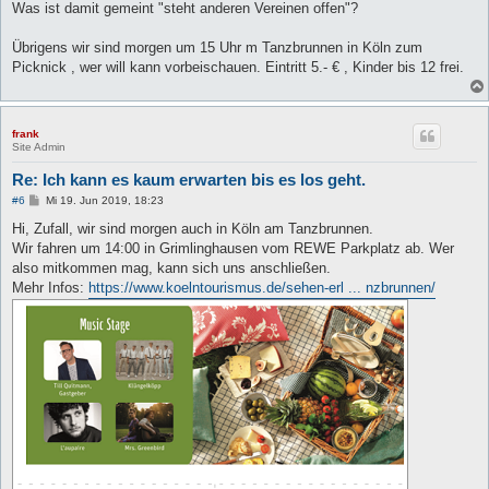
Was ist damit gemeint "steht anderen Vereinen offen"?
Übrigens wir sind morgen um 15 Uhr m Tanzbrunnen in Köln zum
Picknick , wer will kann vorbeischauen. Eintritt 5.- € , Kinder bis 12 frei.
frank
Site Admin
Re: Ich kann es kaum erwarten bis es los geht.
B
#6
Mi 19. Jun 2019, 18:23
e
i
Hi, Zufall, wir sind morgen auch in Köln am Tanzbrunnen.
t
Wir fahren um 14:00 in Grimlinghausen vom REWE Parkplatz ab. Wer
r
a
also mitkommen mag, kann sich uns anschließen.
g
Mehr Infos:
https://www.koelntourismus.de/sehen-erl ... nzbrunnen/