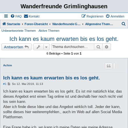
Wanderfreunde Grimlinghausen
FAQ
Kontakt
Registrieren
Anmelden
S
Startseite
Foren-Übersicht
Wanderfreunde Grimmlinghausen
Allgemeine Themen / Diskussionen
Unbeantwortete Themen
Aktive Themen
u
Ich kann es kaum erwarten bis es los geht.
c
h
Suche
Erweiterte
Antworten
e
6 Beiträge • Seite
1
von
1
Achim
Ich kann es kaum erwarten bis es los geht.
B
#1
So 12. Mai 2019, 11:13
e
i
Ich kann es kaum erwarten bis es los geht. Es ist mir natürlich klar, das
t
dieses Angebot erst einen Tag online ist und deshalb hier noch nicht viel
r
a
los sein kann.
g
Aber ich finde diese Idee und das Angebot wirklich toll. Jeder der kann,
sollte dieses hier weiterempfehlen., auch im Web auf allen Social Media
Plattformen.
Eine Frage habe ich, wo kann ich meine Daten wie meine Adresse