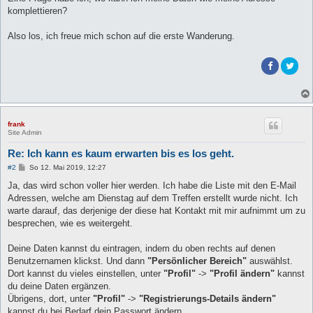
komplettieren?
Also los, ich freue mich schon auf die erste Wanderung.
frank
Site Admin
Re: Ich kann es kaum erwarten bis es los geht.
B
#2
So 12. Mai 2019, 12:27
e
i
Ja, das wird schon voller hier werden. Ich habe die Liste mit den E-Mail
t
Adressen, welche am Dienstag auf dem Treffen erstellt wurde nicht. Ich
r
a
warte darauf, das derjenige der diese hat Kontakt mit mir aufnimmt um zu
g
besprechen, wie es weitergeht.
Deine Daten kannst du eintragen, indem du oben rechts auf denen
Benutzernamen klickst. Und dann
"Persönlicher Bereich"
auswählst.
Dort kannst du vieles einstellen, unter
"Profil"
->
"Profil ändern"
kannst
du deine Daten ergänzen.
Übrigens, dort, unter
"Profil"
->
"Registrierungs-Details ändern"
kannst du bei Bedarf dein Passwort ändern.