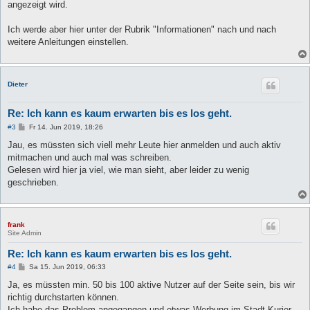
angezeigt wird.
Ich werde aber hier unter der Rubrik "Informationen" nach und nach
weitere Anleitungen einstellen.
Dieter
Re: Ich kann es kaum erwarten bis es los geht.
B
#3
Fr 14. Jun 2019, 18:26
e
i
Jau, es müssten sich viell mehr Leute hier anmelden und auch aktiv
t
mitmachen und auch mal was schreiben.
r
a
Gelesen wird hier ja viel, wie man sieht, aber leider zu wenig
g
geschrieben.
frank
Site Admin
Re: Ich kann es kaum erwarten bis es los geht.
B
#4
Sa 15. Jun 2019, 06:33
e
i
Ja, es müssten min. 50 bis 100 aktive Nutzer auf der Seite sein, bis wir
t
richtig durchstarten können.
r
a
Ich habe das Problem angegangen und etwas Werbung im Stadt Kurier