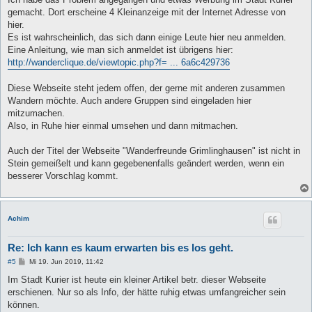
g
gemacht. Dort erscheine 4 Kleinanzeige mit der Internet Adresse von
hier.
Es ist wahrscheinlich, das sich dann einige Leute hier neu anmelden.
Eine Anleitung, wie man sich anmeldet ist übrigens hier:
http://wanderclique.de/viewtopic.php?f= ... 6a6c429736
Diese Webseite steht jedem offen, der gerne mit anderen zusammen
Wandern möchte. Auch andere Gruppen sind eingeladen hier
mitzumachen.
Also, in Ruhe hier einmal umsehen und dann mitmachen.
Auch der Titel der Webseite "Wanderfreunde Grimlinghausen" ist nicht in
Stein gemeißelt und kann gegebenenfalls geändert werden, wenn ein
besserer Vorschlag kommt.
Achim
Re: Ich kann es kaum erwarten bis es los geht.
B
#5
Mi 19. Jun 2019, 11:42
e
i
Im Stadt Kurier ist heute ein kleiner Artikel betr. dieser Webseite
t
erschienen. Nur so als Info, der hätte ruhig etwas umfangreicher sein
r
a
können.
g