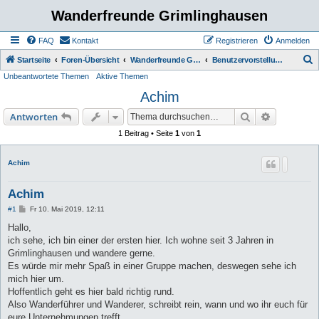
Wanderfreunde Grimlinghausen
FAQ
Kontakt
Registrieren
Anmelden
S
Startseite
Foren-Übersicht
Wanderfreunde Grimmlinghausen
Benutzervorstellung
Unbeantwortete Themen
Aktive Themen
u
Achim
c
h
Suche
Erweiterte
Antworten
e
1 Beitrag • Seite
1
von
1
Achim
Achim
B
#1
Fr 10. Mai 2019, 12:11
e
i
Hallo,
t
ich sehe, ich bin einer der ersten hier. Ich wohne seit 3 Jahren in
r
a
Grimlinghausen und wandere gerne.
g
Es würde mir mehr Spaß in einer Gruppe machen, deswegen sehe ich
mich hier um.
Hoffentlich geht es hier bald richtig rund.
Also Wanderführer und Wanderer, schreibt rein, wann und wo ihr euch für
eure Unternehmungen trefft.