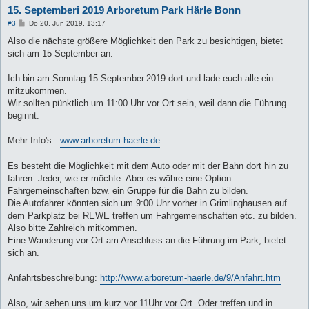
15. Septemberi 2019 Arboretum Park Härle Bonn
B
#3
Do 20. Jun 2019, 13:17
e
i
Also die nächste größere Möglichkeit den Park zu besichtigen, bietet
t
sich am 15 September an.
r
a
g
Ich bin am Sonntag 15.September.2019 dort und lade euch alle ein
mitzukommen.
Wir sollten pünktlich um 11:00 Uhr vor Ort sein, weil dann die Führung
beginnt.
Mehr Info's :
www.arboretum-haerle.de
Es besteht die Möglichkeit mit dem Auto oder mit der Bahn dort hin zu
fahren. Jeder, wie er möchte. Aber es währe eine Option
Fahrgemeinschaften bzw. ein Gruppe für die Bahn zu bilden.
Die Autofahrer könnten sich um 9:00 Uhr vorher in Grimlinghausen auf
dem Parkplatz bei REWE treffen um Fahrgemeinschaften etc. zu bilden.
Also bitte Zahlreich mitkommen.
Eine Wanderung vor Ort am Anschluss an die Führung im Park, bietet
sich an.
Anfahrtsbeschreibung:
http://www.arboretum-haerle.de/9/Anfahrt.htm
Also, wir sehen uns um kurz vor 11Uhr vor Ort. Oder treffen und in