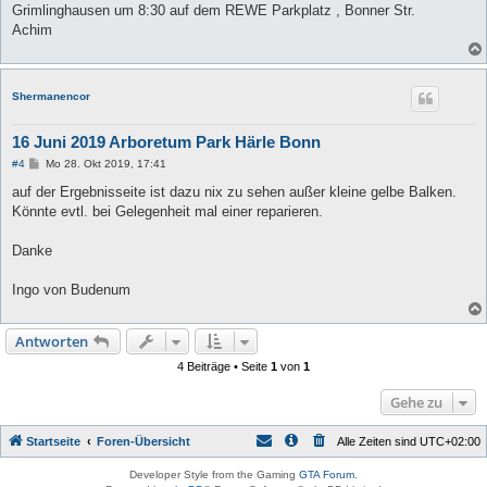
Grimlinghausen um 8:30 auf dem REWE Parkplatz , Bonner Str.
Achim
Shermanencor
16 Juni 2019 Arboretum Park Härle Bonn
B
#4
Mo 28. Okt 2019, 17:41
e
i
auf der Ergebnisseite ist dazu nix zu sehen außer kleine gelbe Balken.
t
Könnte evtl. bei Gelegenheit mal einer reparieren.
r
a
g
Danke
Ingo von Budenum
Antworten
4 Beiträge • Seite
1
von
1
Gehe zu
Startseite
Foren-Übersicht
Alle Zeiten sind
UTC+02:00
Developer Style from the Gaming
GTA Forum
.