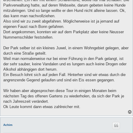
g
Parkverwaltung hatte, auf deren Webseite, darum gebeten keine Hunde
mitzubringen. Und so lange wollte er den Hund nicht alleine lassen. Ok,
das kann man nachvollziehen.
Also sind wir zu zweit abgefahren. Möglicherweise ist ja jemand auf
eigenen Faust nach Bonn gefahren.
Dort angekommen, konnten wir auf dem Parkplatz aber keine Neusser
Nummernschilder feststellen.
Der Park selber ist ein kleines Juwel, in einem Wohngebiet gelegen, aber
durch eine Straße geteilt.
Weil man normalerweise nur bei einer Führung in den Park gelangt, ist
der sehr sauber, keine Vandalen und es lungern auch keine Drogen oder
Alkohol abhängigen dort herum.
Ein Besuch lohnt sich auf jeden Fall. Hinterher sind wir etwas durch die
angrenzende Gegend gelaufen und sind ein Eis essen gegangen.
Wir haben aber abgesprochen diese Tour in einigen Monaten beim
nächsten Tag des offenen Gartens zu wiederholen, da sich der Park je
nach Jahreszeit verändert.
Ok Leute kommt dann etwas zahlreicher mit.
Achim