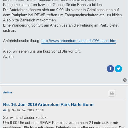
Fahrgemeinschaften bzw. ein Gruppe für die Bahn zu bilden.
Die Autofahrer könnten sich um 9:00 Uhr vorher in Grimlinghausen auf
dem Parkplatz bei REWE treffen um Fahrgemeinschaften etc. zu bilden.
Also bitte Zahlreich mitkommen.
Eine Wanderung vor Ort am Anschluss an die Führung im Park, bietet
sich an.
Anfahrtsbeschreibung:
http://www.arboretum-haerle.de/9/Anfahrt.htm
Also, wir sehen uns um kurz vor 11Uhr vor Ort.
Achim
Achim
Re: 16. Juni 2019 Arboretum Park Härle Bonn
B
#2
So 16. Jun 2019, 16:18
e
i
So, wir sind wieder zurück.
t
Um 9:00 Uhr auf dem REWE Parkplatz waren noch 2 Leute außer mir
r
a
erschienen. Ein Herr mit einem Schäferhund, wollte nur mal schauen. Die