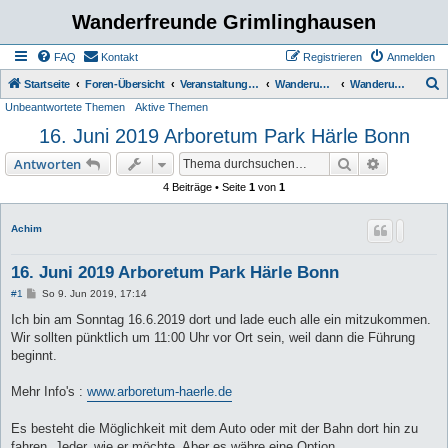
Wanderfreunde Grimlinghausen
FAQ
Kontakt
Registrieren
Anmelden
S
Startseite
Foren-Übersicht
Veranstaltungen / Wanderungen
Wanderungen
Wanderungen bis 5 km
Unbeantwortete Themen
Aktive Themen
u
16. Juni 2019 Arboretum Park Härle Bonn
c
h
Suche
Erweiterte
Antworten
e
4 Beiträge • Seite
1
von
1
Achim
16. Juni 2019 Arboretum Park Härle Bonn
B
#1
So 9. Jun 2019, 17:14
e
i
Ich bin am Sonntag 16.6.2019 dort und lade euch alle ein mitzukommen.
t
Wir sollten pünktlich um 11:00 Uhr vor Ort sein, weil dann die Führung
r
a
beginnt.
g
Mehr Info's :
www.arboretum-haerle.de
Es besteht die Möglichkeit mit dem Auto oder mit der Bahn dort hin zu
fahren. Jeder, wie er möchte. Aber es währe eine Option