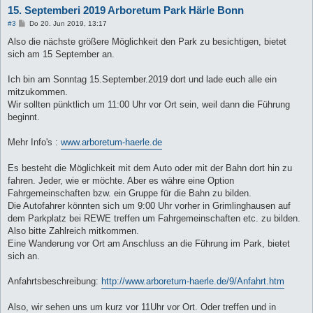
15. Septemberi 2019 Arboretum Park Härle Bonn
B
#3
Do 20. Jun 2019, 13:17
e
i
Also die nächste größere Möglichkeit den Park zu besichtigen, bietet
t
sich am 15 September an.
r
a
g
Ich bin am Sonntag 15.September.2019 dort und lade euch alle ein
mitzukommen.
Wir sollten pünktlich um 11:00 Uhr vor Ort sein, weil dann die Führung
beginnt.
Mehr Info's :
www.arboretum-haerle.de
Es besteht die Möglichkeit mit dem Auto oder mit der Bahn dort hin zu
fahren. Jeder, wie er möchte. Aber es währe eine Option
Fahrgemeinschaften bzw. ein Gruppe für die Bahn zu bilden.
Die Autofahrer könnten sich um 9:00 Uhr vorher in Grimlinghausen auf
dem Parkplatz bei REWE treffen um Fahrgemeinschaften etc. zu bilden.
Also bitte Zahlreich mitkommen.
Eine Wanderung vor Ort am Anschluss an die Führung im Park, bietet
sich an.
Anfahrtsbeschreibung:
http://www.arboretum-haerle.de/9/Anfahrt.htm
Also, wir sehen uns um kurz vor 11Uhr vor Ort. Oder treffen und in