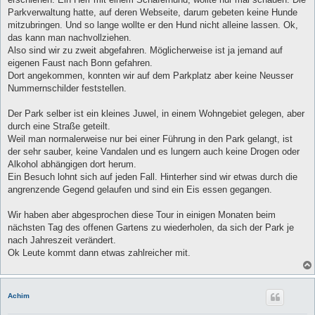
g
Parkverwaltung hatte, auf deren Webseite, darum gebeten keine Hunde
mitzubringen. Und so lange wollte er den Hund nicht alleine lassen. Ok,
das kann man nachvollziehen.
Also sind wir zu zweit abgefahren. Möglicherweise ist ja jemand auf
eigenen Faust nach Bonn gefahren.
Dort angekommen, konnten wir auf dem Parkplatz aber keine Neusser
Nummernschilder feststellen.
Der Park selber ist ein kleines Juwel, in einem Wohngebiet gelegen, aber
durch eine Straße geteilt.
Weil man normalerweise nur bei einer Führung in den Park gelangt, ist
der sehr sauber, keine Vandalen und es lungern auch keine Drogen oder
Alkohol abhängigen dort herum.
Ein Besuch lohnt sich auf jeden Fall. Hinterher sind wir etwas durch die
angrenzende Gegend gelaufen und sind ein Eis essen gegangen.
Wir haben aber abgesprochen diese Tour in einigen Monaten beim
nächsten Tag des offenen Gartens zu wiederholen, da sich der Park je
nach Jahreszeit verändert.
Ok Leute kommt dann etwas zahlreicher mit.
Achim