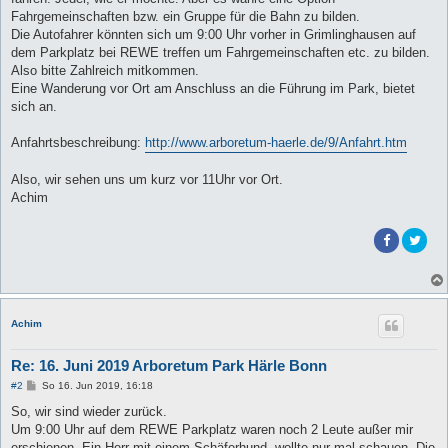
Fahrgemeinschaften bzw. ein Gruppe für die Bahn zu bilden.
Die Autofahrer könnten sich um 9:00 Uhr vorher in Grimlinghausen auf
dem Parkplatz bei REWE treffen um Fahrgemeinschaften etc. zu bilden.
Also bitte Zahlreich mitkommen.
Eine Wanderung vor Ort am Anschluss an die Führung im Park, bietet
sich an.
Anfahrtsbeschreibung:
http://www.arboretum-haerle.de/9/Anfahrt.htm
Also, wir sehen uns um kurz vor 11Uhr vor Ort.
Achim
Achim
Re: 16. Juni 2019 Arboretum Park Härle Bonn
B
#2
So 16. Jun 2019, 16:18
e
i
So, wir sind wieder zurück.
t
Um 9:00 Uhr auf dem REWE Parkplatz waren noch 2 Leute außer mir
r
a
erschienen. Ein Herr mit einem Schäferhund, wollte nur mal schauen. Die