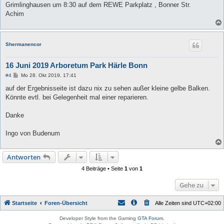
Grimlinghausen um 8:30 auf dem REWE Parkplatz , Bonner Str.
Achim
Shermanencor
16 Juni 2019 Arboretum Park Härle Bonn
B
#4
Mo 28. Okt 2019, 17:41
e
i
auf der Ergebnisseite ist dazu nix zu sehen außer kleine gelbe Balken.
t
Könnte evtl. bei Gelegenheit mal einer reparieren.
r
a
g
Danke
Ingo von Budenum
Antworten
4 Beiträge • Seite
1
von
1
Gehe zu
Startseite
Foren-Übersicht
Alle Zeiten sind
UTC+02:00
Developer Style from the Gaming
GTA Forum
.