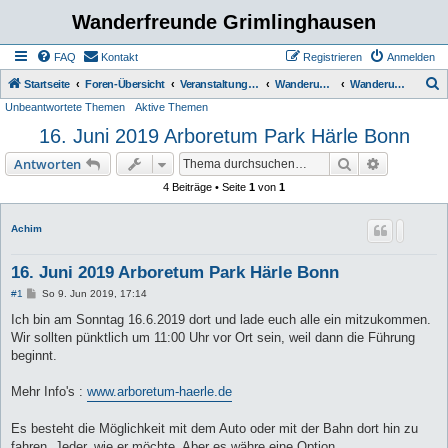
Wanderfreunde Grimlinghausen
FAQ
Kontakt
Registrieren
Anmelden
S
Startseite
Foren-Übersicht
Veranstaltungen / Wanderungen
Wanderungen
Wanderungen bis 5 km
Unbeantwortete Themen
Aktive Themen
u
16. Juni 2019 Arboretum Park Härle Bonn
c
h
Suche
Erweiterte
Antworten
e
4 Beiträge • Seite
1
von
1
Achim
16. Juni 2019 Arboretum Park Härle Bonn
B
#1
So 9. Jun 2019, 17:14
e
i
Ich bin am Sonntag 16.6.2019 dort und lade euch alle ein mitzukommen.
t
Wir sollten pünktlich um 11:00 Uhr vor Ort sein, weil dann die Führung
r
a
beginnt.
g
Mehr Info's :
www.arboretum-haerle.de
Es besteht die Möglichkeit mit dem Auto oder mit der Bahn dort hin zu
fahren. Jeder, wie er möchte. Aber es währe eine Option