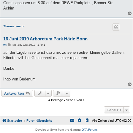
Grimlinghausen um 8:30 auf dem REWE Parkplatz , Bonner Str.
Achim
Shermanencor
16 Juni 2019 Arboretum Park Härle Bonn
B
#4
Mo 28. Okt 2019, 17:41
e
i
auf der Ergebnisseite ist dazu nix zu sehen außer kleine gelbe Balken.
t
Könnte evtl. bei Gelegenheit mal einer reparieren.
r
a
g
Danke
Ingo von Budenum
Antworten
4 Beiträge • Seite
1
von
1
Gehe zu
Startseite
Foren-Übersicht
Alle Zeiten sind
UTC+02:00
Developer Style from the Gaming
GTA Forum
.