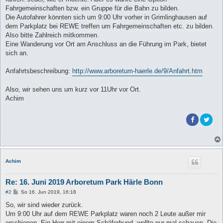
Fahrgemeinschaften bzw. ein Gruppe für die Bahn zu bilden.
Die Autofahrer könnten sich um 9:00 Uhr vorher in Grimlinghausen auf
dem Parkplatz bei REWE treffen um Fahrgemeinschaften etc. zu bilden.
Also bitte Zahlreich mitkommen.
Eine Wanderung vor Ort am Anschluss an die Führung im Park, bietet
sich an.
Anfahrtsbeschreibung:
http://www.arboretum-haerle.de/9/Anfahrt.htm
Also, wir sehen uns um kurz vor 11Uhr vor Ort.
Achim
Achim
Re: 16. Juni 2019 Arboretum Park Härle Bonn
B
#2
So 16. Jun 2019, 16:18
e
i
So, wir sind wieder zurück.
t
Um 9:00 Uhr auf dem REWE Parkplatz waren noch 2 Leute außer mir
r
a
erschienen. Ein Herr mit einem Schäferhund, wollte nur mal schauen. Die