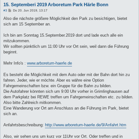
15. Septemberi 2019 Arboretum Park Härle Bonn
B
#3
Do 20. Jun 2019, 13:17
e
i
Also die nächste größere Möglichkeit den Park zu besichtigen, bietet
t
sich am 15 September an.
r
a
g
Ich bin am Sonntag 15.September.2019 dort und lade euch alle ein
mitzukommen.
Wir sollten pünktlich um 11:00 Uhr vor Ort sein, weil dann die Führung
beginnt.
Mehr Info's :
www.arboretum-haerle.de
Es besteht die Möglichkeit mit dem Auto oder mit der Bahn dort hin zu
fahren. Jeder, wie er möchte. Aber es währe eine Option
Fahrgemeinschaften bzw. ein Gruppe für die Bahn zu bilden.
Die Autofahrer könnten sich um 9:00 Uhr vorher in Grimlinghausen auf
dem Parkplatz bei REWE treffen um Fahrgemeinschaften etc. zu bilden.
Also bitte Zahlreich mitkommen.
Eine Wanderung vor Ort am Anschluss an die Führung im Park, bietet
sich an.
Anfahrtsbeschreibung:
http://www.arboretum-haerle.de/9/Anfahrt.htm
Also, wir sehen uns um kurz vor 11Uhr vor Ort. Oder treffen und in