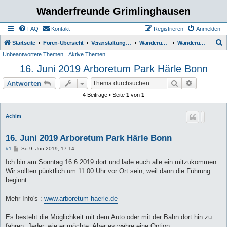
Wanderfreunde Grimlinghausen
FAQ
Kontakt
Registrieren
Anmelden
S
Startseite
Foren-Übersicht
Veranstaltungen / Wanderungen
Wanderungen
Wanderungen bis 5 km
Unbeantwortete Themen
Aktive Themen
u
16. Juni 2019 Arboretum Park Härle Bonn
c
h
Suche
Erweiterte
Antworten
e
4 Beiträge • Seite
1
von
1
Achim
16. Juni 2019 Arboretum Park Härle Bonn
B
#1
So 9. Jun 2019, 17:14
e
i
Ich bin am Sonntag 16.6.2019 dort und lade euch alle ein mitzukommen.
t
Wir sollten pünktlich um 11:00 Uhr vor Ort sein, weil dann die Führung
r
a
beginnt.
g
Mehr Info's :
www.arboretum-haerle.de
Es besteht die Möglichkeit mit dem Auto oder mit der Bahn dort hin zu
fahren. Jeder, wie er möchte. Aber es währe eine Option