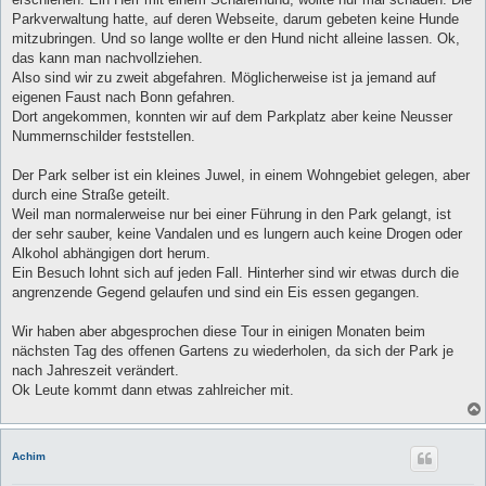
g
Parkverwaltung hatte, auf deren Webseite, darum gebeten keine Hunde
mitzubringen. Und so lange wollte er den Hund nicht alleine lassen. Ok,
das kann man nachvollziehen.
Also sind wir zu zweit abgefahren. Möglicherweise ist ja jemand auf
eigenen Faust nach Bonn gefahren.
Dort angekommen, konnten wir auf dem Parkplatz aber keine Neusser
Nummernschilder feststellen.
Der Park selber ist ein kleines Juwel, in einem Wohngebiet gelegen, aber
durch eine Straße geteilt.
Weil man normalerweise nur bei einer Führung in den Park gelangt, ist
der sehr sauber, keine Vandalen und es lungern auch keine Drogen oder
Alkohol abhängigen dort herum.
Ein Besuch lohnt sich auf jeden Fall. Hinterher sind wir etwas durch die
angrenzende Gegend gelaufen und sind ein Eis essen gegangen.
Wir haben aber abgesprochen diese Tour in einigen Monaten beim
nächsten Tag des offenen Gartens zu wiederholen, da sich der Park je
nach Jahreszeit verändert.
Ok Leute kommt dann etwas zahlreicher mit.
Achim