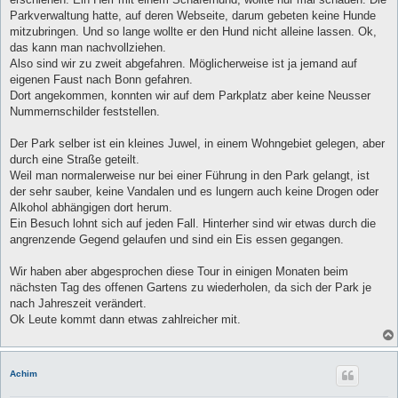
g
Parkverwaltung hatte, auf deren Webseite, darum gebeten keine Hunde
mitzubringen. Und so lange wollte er den Hund nicht alleine lassen. Ok,
das kann man nachvollziehen.
Also sind wir zu zweit abgefahren. Möglicherweise ist ja jemand auf
eigenen Faust nach Bonn gefahren.
Dort angekommen, konnten wir auf dem Parkplatz aber keine Neusser
Nummernschilder feststellen.
Der Park selber ist ein kleines Juwel, in einem Wohngebiet gelegen, aber
durch eine Straße geteilt.
Weil man normalerweise nur bei einer Führung in den Park gelangt, ist
der sehr sauber, keine Vandalen und es lungern auch keine Drogen oder
Alkohol abhängigen dort herum.
Ein Besuch lohnt sich auf jeden Fall. Hinterher sind wir etwas durch die
angrenzende Gegend gelaufen und sind ein Eis essen gegangen.
Wir haben aber abgesprochen diese Tour in einigen Monaten beim
nächsten Tag des offenen Gartens zu wiederholen, da sich der Park je
nach Jahreszeit verändert.
Ok Leute kommt dann etwas zahlreicher mit.
Achim