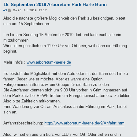
15. Septemberi 2019 Arboretum Park Härle Bonn
B
#3
Do 20. Jun 2019, 13:17
e
i
Also die nächste größere Möglichkeit den Park zu besichtigen, bietet
t
sich am 15 September an.
r
a
g
Ich bin am Sonntag 15.September.2019 dort und lade euch alle ein
mitzukommen.
Wir sollten pünktlich um 11:00 Uhr vor Ort sein, weil dann die Führung
beginnt.
Mehr Info's :
www.arboretum-haerle.de
Es besteht die Möglichkeit mit dem Auto oder mit der Bahn dort hin zu
fahren. Jeder, wie er möchte. Aber es währe eine Option
Fahrgemeinschaften bzw. ein Gruppe für die Bahn zu bilden.
Die Autofahrer könnten sich um 9:00 Uhr vorher in Grimlinghausen auf
dem Parkplatz bei REWE treffen um Fahrgemeinschaften etc. zu bilden.
Also bitte Zahlreich mitkommen.
Eine Wanderung vor Ort am Anschluss an die Führung im Park, bietet
sich an.
Anfahrtsbeschreibung:
http://www.arboretum-haerle.de/9/Anfahrt.htm
Also, wir sehen uns um kurz vor 11Uhr vor Ort. Oder treffen und in