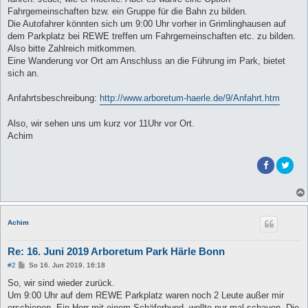
Fahrgemeinschaften bzw. ein Gruppe für die Bahn zu bilden.
Die Autofahrer könnten sich um 9:00 Uhr vorher in Grimlinghausen auf
dem Parkplatz bei REWE treffen um Fahrgemeinschaften etc. zu bilden.
Also bitte Zahlreich mitkommen.
Eine Wanderung vor Ort am Anschluss an die Führung im Park, bietet
sich an.
Anfahrtsbeschreibung:
http://www.arboretum-haerle.de/9/Anfahrt.htm
Also, wir sehen uns um kurz vor 11Uhr vor Ort.
Achim
Achim
Re: 16. Juni 2019 Arboretum Park Härle Bonn
B
#2
So 16. Jun 2019, 16:18
e
i
So, wir sind wieder zurück.
t
Um 9:00 Uhr auf dem REWE Parkplatz waren noch 2 Leute außer mir
r
a
erschienen. Ein Herr mit einem Schäferhund, wollte nur mal schauen. Die