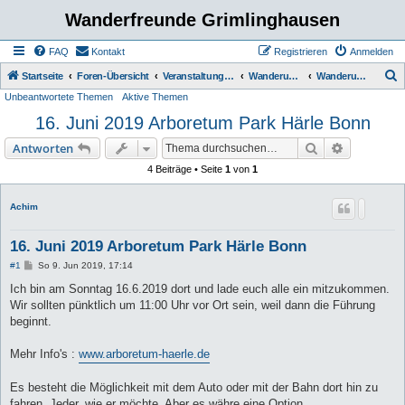
Wanderfreunde Grimlinghausen
FAQ
Kontakt
Registrieren
Anmelden
S
Startseite
Foren-Übersicht
Veranstaltungen / Wanderungen
Wanderungen
Wanderungen bis 5 km
Unbeantwortete Themen
Aktive Themen
u
16. Juni 2019 Arboretum Park Härle Bonn
c
h
Suche
Erweiterte
Antworten
e
4 Beiträge • Seite
1
von
1
Achim
16. Juni 2019 Arboretum Park Härle Bonn
B
#1
So 9. Jun 2019, 17:14
e
i
Ich bin am Sonntag 16.6.2019 dort und lade euch alle ein mitzukommen.
t
Wir sollten pünktlich um 11:00 Uhr vor Ort sein, weil dann die Führung
r
a
beginnt.
g
Mehr Info's :
www.arboretum-haerle.de
Es besteht die Möglichkeit mit dem Auto oder mit der Bahn dort hin zu
fahren. Jeder, wie er möchte. Aber es währe eine Option