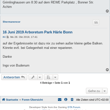
Grimlinghausen um 8:30 auf dem REWE Parkplatz , Bonner Str.
Achim
Shermanencor
16 Juni 2019 Arboretum Park Härle Bonn
B
#4
Mo 28. Okt 2019, 17:41
e
i
auf der Ergebnisseite ist dazu nix zu sehen außer kleine gelbe Balken.
t
Könnte evtl. bei Gelegenheit mal einer reparieren.
r
a
g
Danke
Ingo von Budenum
Antworten
4 Beiträge • Seite
1
von
1
Gehe zu
Startseite
Foren-Übersicht
Alle Zeiten sind
UTC+02:00
Developer Style from the Gaming
GTA Forum
.