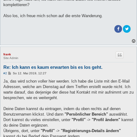
komplettieren?
Also los, ich freue mich schon auf die erste Wanderung.
frank
Site Admin
Re: Ich kann es kaum erwarten bis es los geht.
B
#2
So 12. Mai 2019, 12:27
e
i
Ja, das wird schon voller hier werden. Ich habe die Liste mit den E-Mail
t
Adressen, welche am Dienstag auf dem Treffen erstellt wurde nicht. Ich
r
a
warte darauf, das derjenige der diese hat Kontakt mit mir aufnimmt um zu
g
besprechen, wie es weitergeht.
Deine Daten kannst du eintragen, indem du oben rechts auf denen
Benutzernamen klickst. Und dann
"Persönlicher Bereich"
auswählst.
Dort kannst du vieles einstellen, unter
"Profil"
->
"Profil ändern"
kannst
du deine Daten ergänzen.
Übrigens, dort, unter
"Profil"
->
"Registrierungs-Details ändern"
kannst du bei Bedarf dein Passwort ändern.