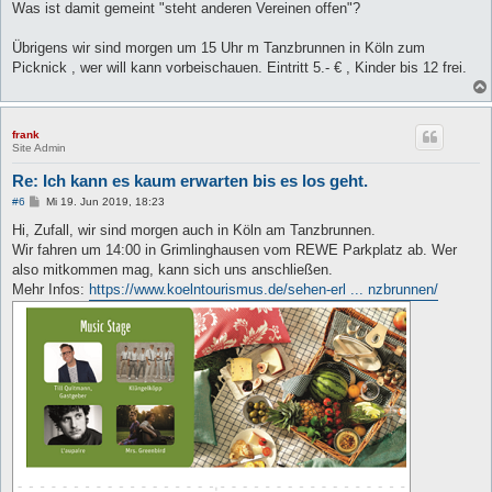
Was ist damit gemeint "steht anderen Vereinen offen"?
Übrigens wir sind morgen um 15 Uhr m Tanzbrunnen in Köln zum
Picknick , wer will kann vorbeischauen. Eintritt 5.- € , Kinder bis 12 frei.
frank
Site Admin
Re: Ich kann es kaum erwarten bis es los geht.
B
#6
Mi 19. Jun 2019, 18:23
e
i
Hi, Zufall, wir sind morgen auch in Köln am Tanzbrunnen.
t
Wir fahren um 14:00 in Grimlinghausen vom REWE Parkplatz ab. Wer
r
a
also mitkommen mag, kann sich uns anschließen.
g
Mehr Infos:
https://www.koelntourismus.de/sehen-erl ... nzbrunnen/