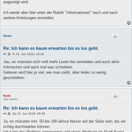
angezeigt wird.
Ich werde aber hier unter der Rubrik "Informationen" nach und nach
weitere Anleitungen einstellen.
Dieter
Re: Ich kann es kaum erwarten bis es los geht.
B
#3
Fr 14. Jun 2019, 18:26
e
i
Jau, es müssten sich viell mehr Leute hier anmelden und auch aktiv
t
mitmachen und auch mal was schreiben.
r
a
Gelesen wird hier ja viel, wie man sieht, aber leider zu wenig
g
geschrieben.
frank
Site Admin
Re: Ich kann es kaum erwarten bis es los geht.
B
#4
Sa 15. Jun 2019, 06:33
e
i
Ja, es müssten min. 50 bis 100 aktive Nutzer auf der Seite sein, bis wir
t
richtig durchstarten können.
r
a
Ich habe das Problem angegangen und etwas Werbung im Stadt Kurier