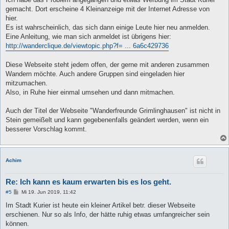
g
gemacht. Dort erscheine 4 Kleinanzeige mit der Internet Adresse von
hier.
Es ist wahrscheinlich, das sich dann einige Leute hier neu anmelden.
Eine Anleitung, wie man sich anmeldet ist übrigens hier:
http://wanderclique.de/viewtopic.php?f= ... 6a6c429736
Diese Webseite steht jedem offen, der gerne mit anderen zusammen
Wandern möchte. Auch andere Gruppen sind eingeladen hier
mitzumachen.
Also, in Ruhe hier einmal umsehen und dann mitmachen.
Auch der Titel der Webseite "Wanderfreunde Grimlinghausen" ist nicht in
Stein gemeißelt und kann gegebenenfalls geändert werden, wenn ein
besserer Vorschlag kommt.
Achim
Re: Ich kann es kaum erwarten bis es los geht.
B
#5
Mi 19. Jun 2019, 11:42
e
i
Im Stadt Kurier ist heute ein kleiner Artikel betr. dieser Webseite
t
erschienen. Nur so als Info, der hätte ruhig etwas umfangreicher sein
r
a
können.
g