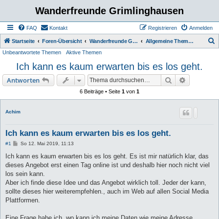
Wanderfreunde Grimlinghausen
FAQ
Kontakt
Registrieren
Anmelden
S
Startseite
Foren-Übersicht
Wanderfreunde Grimmlinghausen
Allgemeine Themen / Diskussionen
Unbeantwortete Themen
Aktive Themen
u
Ich kann es kaum erwarten bis es los geht.
c
h
Suche
Erweiterte
Antworten
e
6 Beiträge • Seite
1
von
1
Achim
Ich kann es kaum erwarten bis es los geht.
B
#1
So 12. Mai 2019, 11:13
e
i
Ich kann es kaum erwarten bis es los geht. Es ist mir natürlich klar, das
t
dieses Angebot erst einen Tag online ist und deshalb hier noch nicht viel
r
a
los sein kann.
g
Aber ich finde diese Idee und das Angebot wirklich toll. Jeder der kann,
sollte dieses hier weiterempfehlen., auch im Web auf allen Social Media
Plattformen.
Eine Frage habe ich, wo kann ich meine Daten wie meine Adresse