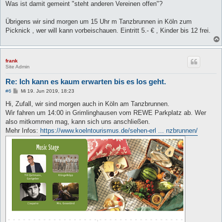
Was ist damit gemeint "steht anderen Vereinen offen"?
Übrigens wir sind morgen um 15 Uhr m Tanzbrunnen in Köln zum
Picknick , wer will kann vorbeischauen. Eintritt 5.- € , Kinder bis 12 frei.
frank
Site Admin
Re: Ich kann es kaum erwarten bis es los geht.
B
#6
Mi 19. Jun 2019, 18:23
e
i
Hi, Zufall, wir sind morgen auch in Köln am Tanzbrunnen.
t
Wir fahren um 14:00 in Grimlinghausen vom REWE Parkplatz ab. Wer
r
a
also mitkommen mag, kann sich uns anschließen.
g
Mehr Infos:
https://www.koelntourismus.de/sehen-erl ... nzbrunnen/