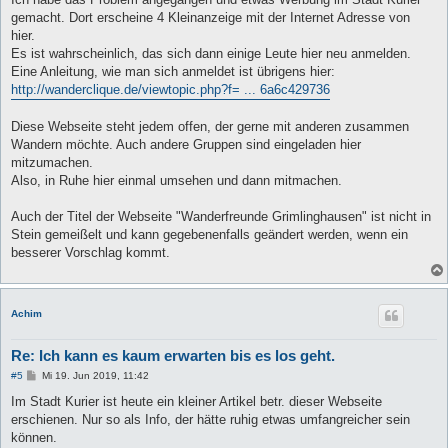
g
gemacht. Dort erscheine 4 Kleinanzeige mit der Internet Adresse von
hier.
Es ist wahrscheinlich, das sich dann einige Leute hier neu anmelden.
Eine Anleitung, wie man sich anmeldet ist übrigens hier:
http://wanderclique.de/viewtopic.php?f= ... 6a6c429736
Diese Webseite steht jedem offen, der gerne mit anderen zusammen
Wandern möchte. Auch andere Gruppen sind eingeladen hier
mitzumachen.
Also, in Ruhe hier einmal umsehen und dann mitmachen.
Auch der Titel der Webseite "Wanderfreunde Grimlinghausen" ist nicht in
Stein gemeißelt und kann gegebenenfalls geändert werden, wenn ein
besserer Vorschlag kommt.
Achim
Re: Ich kann es kaum erwarten bis es los geht.
B
#5
Mi 19. Jun 2019, 11:42
e
i
Im Stadt Kurier ist heute ein kleiner Artikel betr. dieser Webseite
t
erschienen. Nur so als Info, der hätte ruhig etwas umfangreicher sein
r
a
können.
g