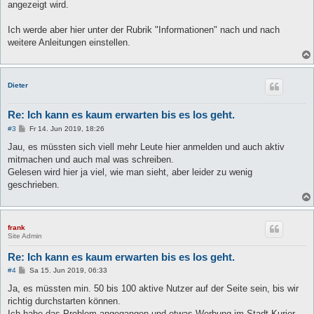
angezeigt wird.
Ich werde aber hier unter der Rubrik "Informationen" nach und nach
weitere Anleitungen einstellen.
Dieter
Re: Ich kann es kaum erwarten bis es los geht.
B
#3
Fr 14. Jun 2019, 18:26
e
i
Jau, es müssten sich viell mehr Leute hier anmelden und auch aktiv
t
mitmachen und auch mal was schreiben.
r
a
Gelesen wird hier ja viel, wie man sieht, aber leider zu wenig
g
geschrieben.
frank
Site Admin
Re: Ich kann es kaum erwarten bis es los geht.
B
#4
Sa 15. Jun 2019, 06:33
e
i
Ja, es müssten min. 50 bis 100 aktive Nutzer auf der Seite sein, bis wir
t
richtig durchstarten können.
r
a
Ich habe das Problem angegangen und etwas Werbung im Stadt Kurier