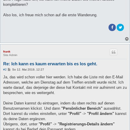
komplettieren?
Also los, ich freue mich schon auf die erste Wanderung.
frank
Site Admin
Re: Ich kann es kaum erwarten bis es los geht.
B
#2
So 12. Mai 2019, 12:27
e
i
Ja, das wird schon voller hier werden. Ich habe die Liste mit den E-Mail
t
Adressen, welche am Dienstag auf dem Treffen erstellt wurde nicht. Ich
r
a
warte darauf, das derjenige der diese hat Kontakt mit mir aufnimmt um zu
g
besprechen, wie es weitergeht.
Deine Daten kannst du eintragen, indem du oben rechts auf denen
Benutzernamen klickst. Und dann
"Persönlicher Bereich"
auswählst.
Dort kannst du vieles einstellen, unter
"Profil"
->
"Profil ändern"
kannst
du deine Daten ergänzen.
Übrigens, dort, unter
"Profil"
->
"Registrierungs-Details ändern"
kannst du bei Bedarf dein Passwort ändern.