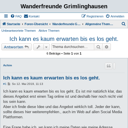
Wanderfreunde Grimlinghausen
FAQ
Kontakt
Registrieren
Anmelden
S
Startseite
Foren-Übersicht
Wanderfreunde Grimmlinghausen
Allgemeine Themen / Diskussionen
Unbeantwortete Themen
Aktive Themen
u
Ich kann es kaum erwarten bis es los geht.
c
h
Suche
Erweiterte
Antworten
e
6 Beiträge • Seite
1
von
1
Achim
Ich kann es kaum erwarten bis es los geht.
B
#1
So 12. Mai 2019, 11:13
e
i
Ich kann es kaum erwarten bis es los geht. Es ist mir natürlich klar, das
t
dieses Angebot erst einen Tag online ist und deshalb hier noch nicht viel
r
a
los sein kann.
g
Aber ich finde diese Idee und das Angebot wirklich toll. Jeder der kann,
sollte dieses hier weiterempfehlen., auch im Web auf allen Social Media
Plattformen.
Eine Frage habe ich, wo kann ich meine Daten wie meine Adresse