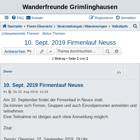
Wanderfreunde Grimlinghausen
FAQ
Kontakt
Registrieren
Anmelden
S
Startseite
Foren-Übersicht
Veranstaltungen / Wanderungen
Volksläufe
Unbeantwortete Themen
Aktive Themen
u
10. Sept. 2019 Firmenlauf Neuss
c
h
Suche
Erweiterte
Antworten
e
1 Beitrag • Seite
1
von
1
Dieter
10. Sept. 2019 Firmenlauf Neuss
B
#1
Do 22. Aug 2019, 14:19
e
i
Am 10. September findet der Firmenlauf in Neuss statt.
t
Da können sich Firmen, Gruppen und auch Einzelpersonen anmelden und
r
a
teilnehmen.
g
Eine Teilnahme ist übriges auch ohne Anmeldung möglich.
Zitat:
Termin: Dienstag, 10. September 2019, 19 Uhr