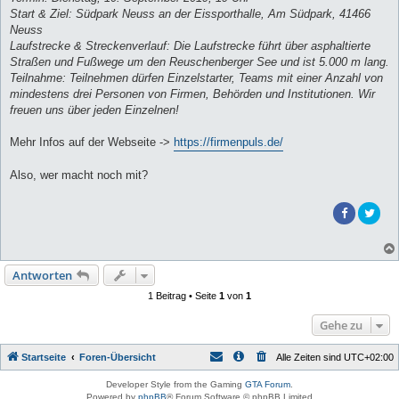
Start & Ziel: Südpark Neuss an der Eissporthalle, Am Südpark, 41466
Neuss
Laufstrecke & Streckenverlauf: Die Laufstrecke führt über asphaltierte
Straßen und Fußwege um den Reuschenberger See und ist 5.000 m lang.
Teilnahme: Teilnehmen dürfen Einzelstarter, Teams mit einer Anzahl von
mindestens drei Personen von Firmen, Behörden und Institutionen. Wir
freuen uns über jeden Einzelnen!
Mehr Infos auf der Webseite ->
https://firmenpuls.de/
Also, wer macht noch mit?
Antworten
1 Beitrag • Seite
1
von
1
Gehe zu
Startseite
Foren-Übersicht
Alle Zeiten sind
UTC+02:00
Developer Style from the Gaming
GTA Forum
.
Powered by
phpBB
® Forum Software © phpBB Limited