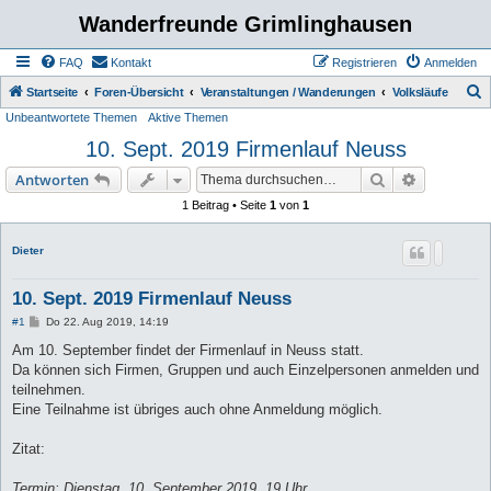
Wanderfreunde Grimlinghausen
FAQ
Kontakt
Registrieren
Anmelden
S
Startseite
Foren-Übersicht
Veranstaltungen / Wanderungen
Volksläufe
Unbeantwortete Themen
Aktive Themen
u
10. Sept. 2019 Firmenlauf Neuss
c
h
Suche
Erweiterte
Antworten
e
1 Beitrag • Seite
1
von
1
Dieter
10. Sept. 2019 Firmenlauf Neuss
B
#1
Do 22. Aug 2019, 14:19
e
i
Am 10. September findet der Firmenlauf in Neuss statt.
t
Da können sich Firmen, Gruppen und auch Einzelpersonen anmelden und
r
a
teilnehmen.
g
Eine Teilnahme ist übriges auch ohne Anmeldung möglich.
Zitat:
Termin: Dienstag, 10. September 2019, 19 Uhr