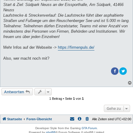
Start & Ziel: Südpark Neuss an der Eissporthalle, Am Südpark, 41466
Neuss
Laufstrecke & Streckenverlauf: Die Laufstrecke führt über asphaltierte
Straßen und Fußwege um den Reuschenberger See und ist 5.000 m lang.
Teilnahme: Teilnehmen dürfen Einzelstarter, Teams mit einer Anzahl von
mindestens drei Personen von Firmen, Behörden und Institutionen. Wir
freuen uns über jeden Einzelnen!
Mehr Infos auf der Webseite ->
https://firmenpuls.de/
Also, wer macht noch mit?
Antworten
1 Beitrag • Seite
1
von
1
Gehe zu
Startseite
Foren-Übersicht
Alle Zeiten sind
UTC+02:00
Developer Style from the Gaming
GTA Forum
.
Powered by
phpBB
® Forum Software © phpBB Limited