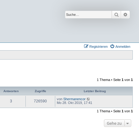
Suche
Erwei
Registrieren
Anmelden
1 Thema • Seite
1
von
1
Antworten
Zugriffe
Letzter Beitrag
von
Shermanencor
3
726590
Mo 28. Okt 2019, 17:41
1 Thema • Seite
1
von
1
Gehe zu