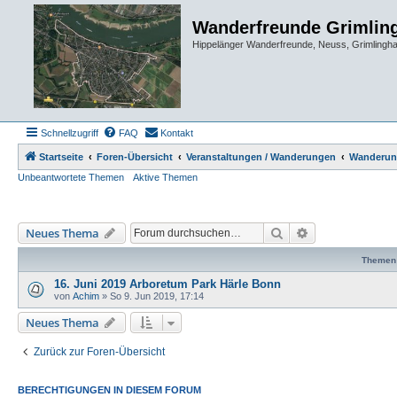
Wanderfreunde Grimlin
Hippelänger Wanderfreunde, Neuss, Grimling
Schnellzugriff
FAQ
Kontakt
Startseite
Foren-Übersicht
Veranstaltungen / Wanderungen
Wanderun
Unbeantwortete Themen
Aktive Themen
Suche
Erweiterte Such
Neues Thema
Themen
16. Juni 2019 Arboretum Park Härle Bonn
von
Achim
»
So 9. Jun 2019, 17:14
Neues Thema
Zurück zur Foren-Übersicht
BERECHTIGUNGEN IN DIESEM FORUM