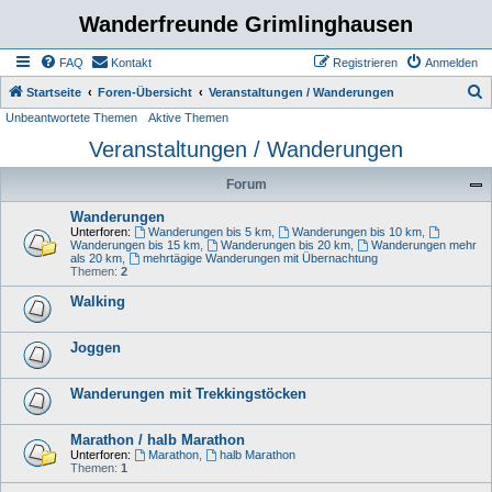
Wanderfreunde Grimlinghausen
FAQ
Kontakt
Registrieren
Anmelden
S
Startseite
Foren-Übersicht
Veranstaltungen / Wanderungen
Unbeantwortete Themen
Aktive Themen
u
Veranstaltungen / Wanderungen
c
h
Forum
e
Wanderungen
Unterforen:
Wanderungen bis 5 km
,
Wanderungen bis 10 km
,
Wanderungen bis 15 km
,
Wanderungen bis 20 km
,
Wanderungen mehr
als 20 km
,
mehrtägige Wanderungen mit Übernachtung
Themen:
2
Walking
Joggen
Wanderungen mit Trekkingstöcken
Marathon / halb Marathon
Unterforen:
Marathon
,
halb Marathon
Themen:
1