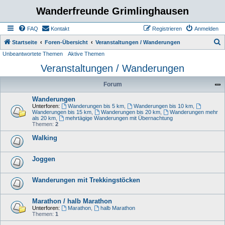
Wanderfreunde Grimlinghausen
FAQ
Kontakt
Registrieren
Anmelden
S
Startseite
Foren-Übersicht
Veranstaltungen / Wanderungen
Unbeantwortete Themen
Aktive Themen
u
Veranstaltungen / Wanderungen
c
h
Forum
e
Wanderungen
Unterforen:
Wanderungen bis 5 km
,
Wanderungen bis 10 km
,
Wanderungen bis 15 km
,
Wanderungen bis 20 km
,
Wanderungen mehr
als 20 km
,
mehrtägige Wanderungen mit Übernachtung
Themen:
2
Walking
Joggen
Wanderungen mit Trekkingstöcken
Marathon / halb Marathon
Unterforen:
Marathon
,
halb Marathon
Themen:
1