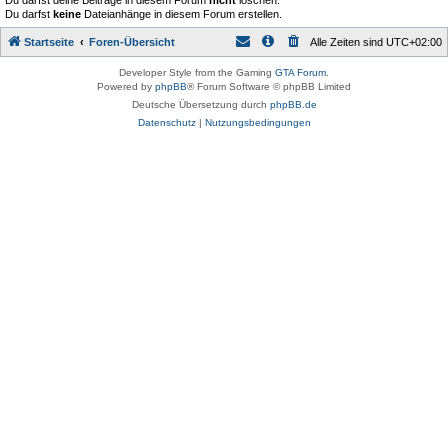
Du darfst deine Beiträge in diesem Forum
nicht
löschen.
Du darfst
keine
Dateianhänge in diesem Forum erstellen.
Startseite
Foren-Übersicht
Alle Zeiten sind
UTC+02:00
Developer Style from the Gaming
GTA Forum
.
Powered by
phpBB
® Forum Software © phpBB Limited
Deutsche Übersetzung durch
phpBB.de
Datenschutz
|
Nutzungsbedingungen