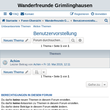
Wanderfreunde Grimlinghausen
FAQ
Kontakt
Registrieren
Anmelden
S
Startseite
Foren-Übersicht
Wanderfreunde Grimmlinghausen
Benutzervorstellung
Unbeantwortete Themen
Aktive Themen
u
Benutzervorstellung
c
h
Suche
Erweiterte Suche
Neues Thema
e
1 Thema • Seite
1
von
1
Themen
Achim
Letzter Beitrag von
Achim
«
Fr 10. Mai 2019, 12:11
Neues Thema
1 Thema • Seite
1
von
1
Gehe zu
BERECHTIGUNGEN IN DIESEM FORUM
Du darfst
keine
neuen Themen in diesem Forum erstellen.
Du darfst
keine
Antworten zu Themen in diesem Forum erstellen.
Du darfst deine Beiträge in diesem Forum
nicht
ändern.