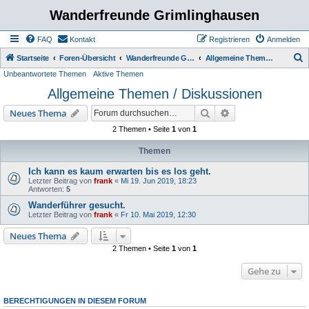
Wanderfreunde Grimlinghausen
FAQ
Kontakt
Registrieren
Anmelden
S
Startseite
Foren-Übersicht
Wanderfreunde Grimmlinghausen
Allgemeine Themen / Diskussionen
Unbeantwortete Themen
Aktive Themen
u
Allgemeine Themen / Diskussionen
c
h
Suche
Erweiterte Suche
Neues Thema
e
2 Themen • Seite
1
von
1
Themen
Ich kann es kaum erwarten bis es los geht.
Letzter Beitrag von
frank
«
Mi 19. Jun 2019, 18:23
Antworten:
5
Wanderführer gesucht.
Letzter Beitrag von
frank
«
Fr 10. Mai 2019, 12:30
Neues Thema
2 Themen • Seite
1
von
1
Gehe zu
BERECHTIGUNGEN IN DIESEM FORUM