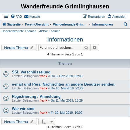
Wanderfreunde Grimlinghausen
FAQ
Kontakt
Registrieren
Anmelden
S
Startseite
Foren-Übersicht
Wanderfreunde Grimmlinghausen
Informationen
Unbeantwortete Themen
Aktive Themen
u
Informationen
c
h
Suche
Erweiterte Suche
Neues Thema
e
4 Themen • Seite
1
von
1
Themen
SSL Verschlüsselung
Letzter Beitrag von
frank
«
Do 3. Dez 2020, 02:08
e-mail und Pers. Nachrichten an andere Benutzer senden.
Letzter Beitrag von
frank
«
Do 16. Mai 2019, 22:29
Registrierung / Anmeldung
Letzter Beitrag von
frank
«
Sa 11. Mai 2019, 13:29
Wer wir sind
Letzter Beitrag von
frank
«
Fr 10. Mai 2019, 10:02
Neues Thema
4 Themen • Seite
1
von
1