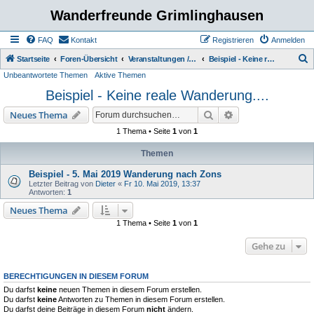
Wanderfreunde Grimlinghausen
FAQ
Kontakt
Registrieren
Anmelden
S
Startseite
Foren-Übersicht
Veranstaltungen / Wanderungen
Beispiel - Keine reale Wanderung....
Unbeantwortete Themen
Aktive Themen
u
Beispiel - Keine reale Wanderung....
c
h
Suche
Erweiterte Suche
Neues Thema
e
1 Thema • Seite
1
von
1
Themen
Beispiel - 5. Mai 2019 Wanderung nach Zons
Letzter Beitrag von
Dieter
«
Fr 10. Mai 2019, 13:37
Antworten:
1
Neues Thema
1 Thema • Seite
1
von
1
Gehe zu
BERECHTIGUNGEN IN DIESEM FORUM
Du darfst
keine
neuen Themen in diesem Forum erstellen.
Du darfst
keine
Antworten zu Themen in diesem Forum erstellen.
Du darfst deine Beiträge in diesem Forum
nicht
ändern.