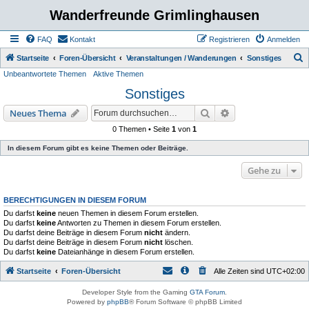
Wanderfreunde Grimlinghausen
FAQ
Kontakt
Registrieren
Anmelden
S
Startseite
Foren-Übersicht
Veranstaltungen / Wanderungen
Sonstiges
Unbeantwortete Themen
Aktive Themen
u
Sonstiges
c
h
Suche
Erweiterte Suche
Neues Thema
e
0 Themen • Seite
1
von
1
In diesem Forum gibt es keine Themen oder Beiträge.
Gehe zu
BERECHTIGUNGEN IN DIESEM FORUM
Du darfst
keine
neuen Themen in diesem Forum erstellen.
Du darfst
keine
Antworten zu Themen in diesem Forum erstellen.
Du darfst deine Beiträge in diesem Forum
nicht
ändern.
Du darfst deine Beiträge in diesem Forum
nicht
löschen.
Du darfst
keine
Dateianhänge in diesem Forum erstellen.
Startseite
Foren-Übersicht
Alle Zeiten sind
UTC+02:00
Developer Style from the Gaming
GTA Forum
.
Powered by
phpBB
® Forum Software © phpBB Limited