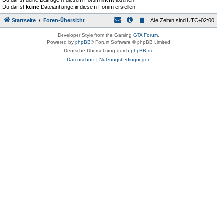
Du darfst deine Beiträge in diesem Forum
nicht
löschen.
Du darfst
keine
Dateianhänge in diesem Forum erstellen.
Startseite
Foren-Übersicht
Alle Zeiten sind
UTC+02:00
Developer Style from the Gaming
GTA Forum
.
Powered by
phpBB
® Forum Software © phpBB Limited
Deutsche Übersetzung durch
phpBB.de
Datenschutz
|
Nutzungsbedingungen