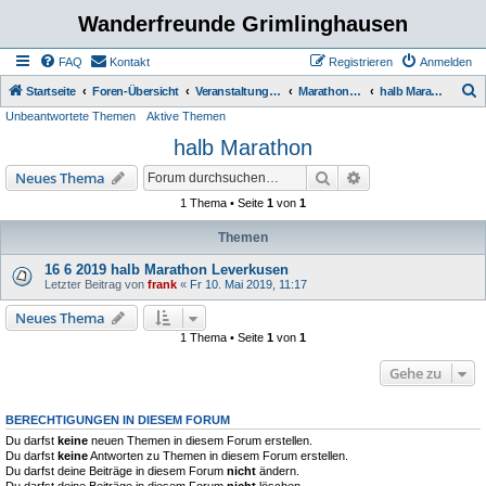
Wanderfreunde Grimlinghausen
FAQ
Kontakt
Registrieren
Anmelden
S
Startseite
Foren-Übersicht
Veranstaltungen / Wanderungen
Marathon / halb Marathon
halb Marathon
Unbeantwortete Themen
Aktive Themen
u
halb Marathon
c
h
Suche
Erweiterte Suche
Neues Thema
e
1 Thema • Seite
1
von
1
Themen
16 6 2019 halb Marathon Leverkusen
Letzter Beitrag von
frank
«
Fr 10. Mai 2019, 11:17
Neues Thema
1 Thema • Seite
1
von
1
Gehe zu
BERECHTIGUNGEN IN DIESEM FORUM
Du darfst
keine
neuen Themen in diesem Forum erstellen.
Du darfst
keine
Antworten zu Themen in diesem Forum erstellen.
Du darfst deine Beiträge in diesem Forum
nicht
ändern.