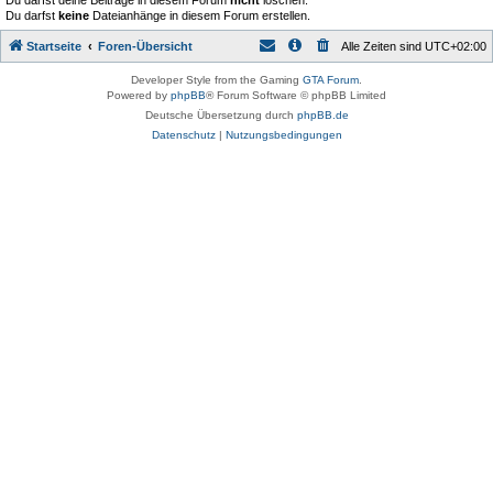
Du darfst deine Beiträge in diesem Forum
nicht
löschen.
Du darfst
keine
Dateianhänge in diesem Forum erstellen.
Startseite
Foren-Übersicht
Alle Zeiten sind
UTC+02:00
Developer Style from the Gaming
GTA Forum
.
Powered by
phpBB
® Forum Software © phpBB Limited
Deutsche Übersetzung durch
phpBB.de
Datenschutz
|
Nutzungsbedingungen