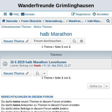
Wanderfreunde Grimlinghausen
FAQ
Kontakt
Registrieren
Anmelden
S
Startseite
Foren-Übersicht
Veranstaltungen / Wanderungen
Marathon / halb Marathon
halb Marathon
Unbeantwortete Themen
Aktive Themen
u
halb Marathon
c
h
Suche
Erweiterte Suche
Neues Thema
e
1 Thema • Seite
1
von
1
Themen
16 6 2019 halb Marathon Leverkusen
Letzter Beitrag von
frank
«
Fr 10. Mai 2019, 11:17
Neues Thema
1 Thema • Seite
1
von
1
Gehe zu
BERECHTIGUNGEN IN DIESEM FORUM
Du darfst
keine
neuen Themen in diesem Forum erstellen.
Du darfst
keine
Antworten zu Themen in diesem Forum erstellen.
Du darfst deine Beiträge in diesem Forum
nicht
ändern.