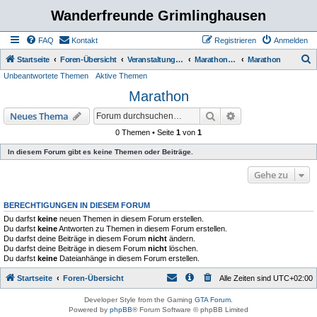
Wanderfreunde Grimlinghausen
FAQ
Kontakt
Registrieren
Anmelden
S
Startseite
Foren-Übersicht
Veranstaltungen / Wanderungen
Marathon / halb Marathon
Marathon
Unbeantwortete Themen
Aktive Themen
u
Marathon
c
h
Suche
Erweiterte Suche
Neues Thema
e
0 Themen • Seite
1
von
1
In diesem Forum gibt es keine Themen oder Beiträge.
Gehe zu
BERECHTIGUNGEN IN DIESEM FORUM
Du darfst
keine
neuen Themen in diesem Forum erstellen.
Du darfst
keine
Antworten zu Themen in diesem Forum erstellen.
Du darfst deine Beiträge in diesem Forum
nicht
ändern.
Du darfst deine Beiträge in diesem Forum
nicht
löschen.
Du darfst
keine
Dateianhänge in diesem Forum erstellen.
Startseite
Foren-Übersicht
Alle Zeiten sind
UTC+02:00
Developer Style from the Gaming
GTA Forum
.
Powered by
phpBB
® Forum Software © phpBB Limited