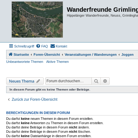
Wanderfreunde Grimlin
Hippelänger Wanderfreunde, Neuss, Grimling
Schnellzugriff
FAQ
Kontakt
Startseite
Foren-Übersicht
Veranstaltungen / Wanderungen
Joggen
Unbeantwortete Themen
Aktive Themen
Suche
Erweiterte Such
Neues Thema
In diesem Forum gibt es keine Themen oder Beiträge.
Zurück zur Foren-Übersicht
BERECHTIGUNGEN IN DIESEM FORUM
Du darfst
keine
neuen Themen in diesem Forum erstellen.
Du darfst
keine
Antworten zu Themen in diesem Forum erstellen.
Du darfst deine Beiträge in diesem Forum
nicht
ändern.
Du darfst deine Beiträge in diesem Forum
nicht
löschen.
Du darfst
keine
Dateianhänge in diesem Forum erstellen.