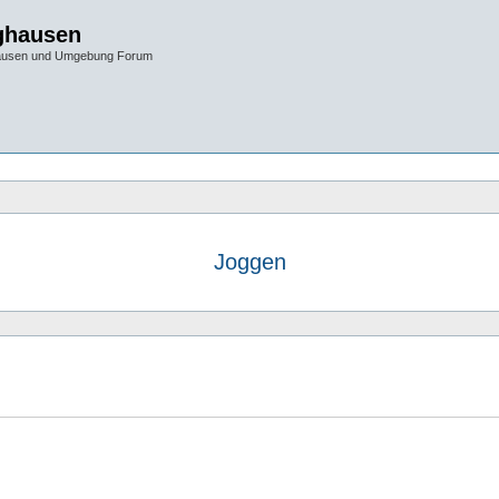
ghausen
hausen und Umgebung Forum
Joggen
e