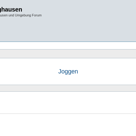
ghausen
hausen und Umgebung Forum
Joggen
e