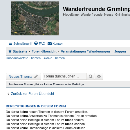
Wanderfreunde Grimlin
Hippelänger Wanderfreunde, Neuss, Grimling
Schnellzugriff
FAQ
Kontakt
Startseite
Foren-Übersicht
Veranstaltungen / Wanderungen
Joggen
Unbeantwortete Themen
Aktive Themen
Suche
Erweiterte Such
Neues Thema
In diesem Forum gibt es keine Themen oder Beiträge.
Zurück zur Foren-Übersicht
BERECHTIGUNGEN IN DIESEM FORUM
Du darfst
keine
neuen Themen in diesem Forum erstellen.
Du darfst
keine
Antworten zu Themen in diesem Forum erstellen.
Du darfst deine Beiträge in diesem Forum
nicht
ändern.
Du darfst deine Beiträge in diesem Forum
nicht
löschen.
Du darfst
keine
Dateianhänge in diesem Forum erstellen.