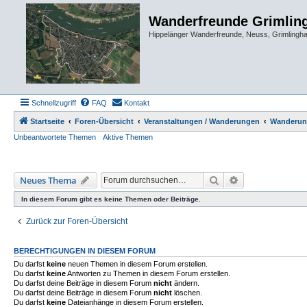
Wanderfreunde Grimlin
Hippelänger Wanderfreunde, Neuss, Grimling
Schnellzugriff
FAQ
Kontakt
Startseite
Foren-Übersicht
Veranstaltungen / Wanderungen
Wanderung
Unbeantwortete Themen
Aktive Themen
Suche
Erweiterte Such
Neues Thema
In diesem Forum gibt es keine Themen oder Beiträge.
Zurück zur Foren-Übersicht
BERECHTIGUNGEN IN DIESEM FORUM
Du darfst
keine
neuen Themen in diesem Forum erstellen.
Du darfst
keine
Antworten zu Themen in diesem Forum erstellen.
Du darfst deine Beiträge in diesem Forum
nicht
ändern.
Du darfst deine Beiträge in diesem Forum
nicht
löschen.
Du darfst
keine
Dateianhänge in diesem Forum erstellen.