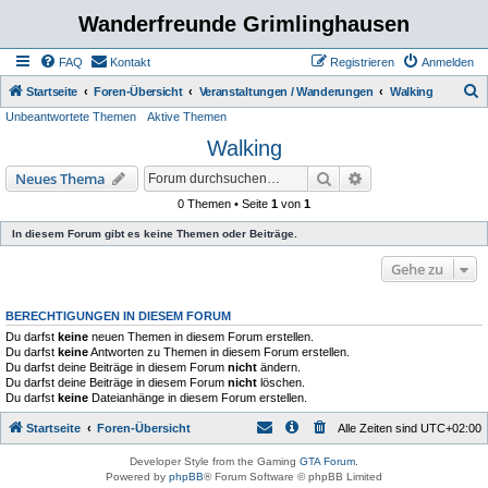
Wanderfreunde Grimlinghausen
FAQ
Kontakt
Registrieren
Anmelden
S
Startseite
Foren-Übersicht
Veranstaltungen / Wanderungen
Walking
Unbeantwortete Themen
Aktive Themen
u
Walking
c
h
Suche
Erweiterte Suche
Neues Thema
e
0 Themen • Seite
1
von
1
In diesem Forum gibt es keine Themen oder Beiträge.
Gehe zu
BERECHTIGUNGEN IN DIESEM FORUM
Du darfst
keine
neuen Themen in diesem Forum erstellen.
Du darfst
keine
Antworten zu Themen in diesem Forum erstellen.
Du darfst deine Beiträge in diesem Forum
nicht
ändern.
Du darfst deine Beiträge in diesem Forum
nicht
löschen.
Du darfst
keine
Dateianhänge in diesem Forum erstellen.
Startseite
Foren-Übersicht
Alle Zeiten sind
UTC+02:00
Developer Style from the Gaming
GTA Forum
.
Powered by
phpBB
® Forum Software © phpBB Limited