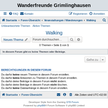
Wanderfreunde Grimlinghausen
FAQ
Kontakt
Registrieren
Anmelden
S
Startseite
Foren-Übersicht
Veranstaltungen / Wanderungen
Walking
Unbeantwortete Themen
Aktive Themen
u
Walking
c
h
Suche
Erweiterte Suche
Neues Thema
e
0 Themen • Seite
1
von
1
In diesem Forum gibt es keine Themen oder Beiträge.
Gehe zu
BERECHTIGUNGEN IN DIESEM FORUM
Du darfst
keine
neuen Themen in diesem Forum erstellen.
Du darfst
keine
Antworten zu Themen in diesem Forum erstellen.
Du darfst deine Beiträge in diesem Forum
nicht
ändern.
Du darfst deine Beiträge in diesem Forum
nicht
löschen.
Du darfst
keine
Dateianhänge in diesem Forum erstellen.
Startseite
Foren-Übersicht
Alle Zeiten sind
UTC+02:00
Developer Style from the Gaming
GTA Forum
.
Powered by
phpBB
® Forum Software © phpBB Limited