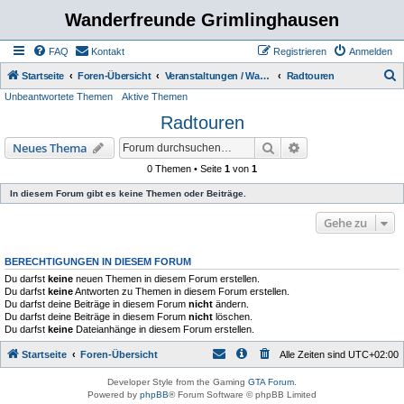
Wanderfreunde Grimlinghausen
FAQ
Kontakt
Registrieren
Anmelden
S
Startseite
Foren-Übersicht
Veranstaltungen / Wanderungen
Radtouren
Unbeantwortete Themen
Aktive Themen
u
Radtouren
c
h
Suche
Erweiterte Suche
Neues Thema
e
0 Themen • Seite
1
von
1
In diesem Forum gibt es keine Themen oder Beiträge.
Gehe zu
BERECHTIGUNGEN IN DIESEM FORUM
Du darfst
keine
neuen Themen in diesem Forum erstellen.
Du darfst
keine
Antworten zu Themen in diesem Forum erstellen.
Du darfst deine Beiträge in diesem Forum
nicht
ändern.
Du darfst deine Beiträge in diesem Forum
nicht
löschen.
Du darfst
keine
Dateianhänge in diesem Forum erstellen.
Startseite
Foren-Übersicht
Alle Zeiten sind
UTC+02:00
Developer Style from the Gaming
GTA Forum
.
Powered by
phpBB
® Forum Software © phpBB Limited