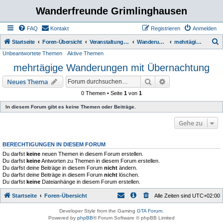
Wanderfreunde Grimlinghausen
FAQ
Kontakt
Registrieren
Anmelden
S
Startseite
Foren-Übersicht
Veranstaltungen / Wanderungen
Wanderungen
mehrtägige Wanderungen mit Übernachtung
Unbeantwortete Themen
Aktive Themen
u
mehrtägige Wanderungen mit Übernachtung
c
h
Suche
Erweiterte Suche
Neues Thema
e
0 Themen • Seite
1
von
1
In diesem Forum gibt es keine Themen oder Beiträge.
Gehe zu
BERECHTIGUNGEN IN DIESEM FORUM
Du darfst
keine
neuen Themen in diesem Forum erstellen.
Du darfst
keine
Antworten zu Themen in diesem Forum erstellen.
Du darfst deine Beiträge in diesem Forum
nicht
ändern.
Du darfst deine Beiträge in diesem Forum
nicht
löschen.
Du darfst
keine
Dateianhänge in diesem Forum erstellen.
Startseite
Foren-Übersicht
Alle Zeiten sind
UTC+02:00
Developer Style from the Gaming
GTA Forum
.
Powered by
phpBB
® Forum Software © phpBB Limited