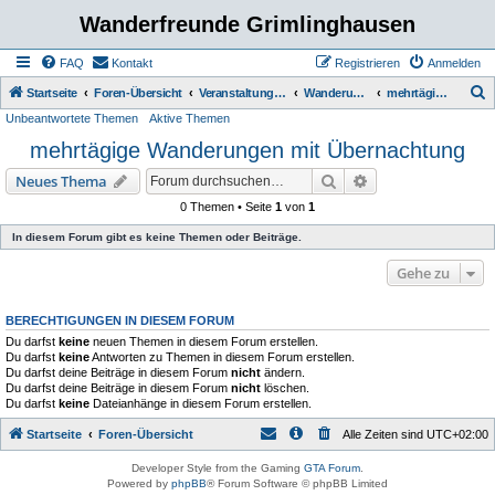
Wanderfreunde Grimlinghausen
FAQ
Kontakt
Registrieren
Anmelden
S
Startseite
Foren-Übersicht
Veranstaltungen / Wanderungen
Wanderungen
mehrtägige Wanderungen mit Übernachtung
Unbeantwortete Themen
Aktive Themen
u
mehrtägige Wanderungen mit Übernachtung
c
h
Suche
Erweiterte Suche
Neues Thema
e
0 Themen • Seite
1
von
1
In diesem Forum gibt es keine Themen oder Beiträge.
Gehe zu
BERECHTIGUNGEN IN DIESEM FORUM
Du darfst
keine
neuen Themen in diesem Forum erstellen.
Du darfst
keine
Antworten zu Themen in diesem Forum erstellen.
Du darfst deine Beiträge in diesem Forum
nicht
ändern.
Du darfst deine Beiträge in diesem Forum
nicht
löschen.
Du darfst
keine
Dateianhänge in diesem Forum erstellen.
Startseite
Foren-Übersicht
Alle Zeiten sind
UTC+02:00
Developer Style from the Gaming
GTA Forum
.
Powered by
phpBB
® Forum Software © phpBB Limited