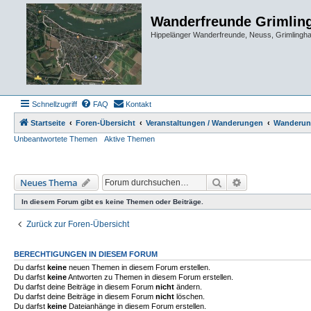
Wanderfreunde Grimlin
Hippelänger Wanderfreunde, Neuss, Grimling
Schnellzugriff
FAQ
Kontakt
Startseite
Foren-Übersicht
Veranstaltungen / Wanderungen
Wanderun
Unbeantwortete Themen
Aktive Themen
Suche
Erweiterte Such
Neues Thema
In diesem Forum gibt es keine Themen oder Beiträge.
Zurück zur Foren-Übersicht
BERECHTIGUNGEN IN DIESEM FORUM
Du darfst
keine
neuen Themen in diesem Forum erstellen.
Du darfst
keine
Antworten zu Themen in diesem Forum erstellen.
Du darfst deine Beiträge in diesem Forum
nicht
ändern.
Du darfst deine Beiträge in diesem Forum
nicht
löschen.
Du darfst
keine
Dateianhänge in diesem Forum erstellen.