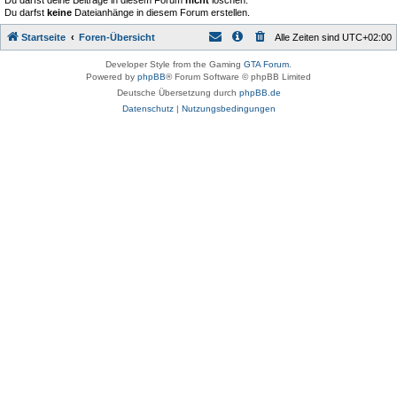
Du darfst deine Beiträge in diesem Forum
nicht
löschen.
Du darfst
keine
Dateianhänge in diesem Forum erstellen.
Startseite
Foren-Übersicht
Alle Zeiten sind
UTC+02:00
Developer Style from the Gaming
GTA Forum
.
Powered by
phpBB
® Forum Software © phpBB Limited
Deutsche Übersetzung durch
phpBB.de
Datenschutz
|
Nutzungsbedingungen