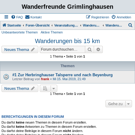
Wanderfreunde Grimlinghausen
FAQ
Kontakt
Registrieren
Anmelden
S
Startseite
Foren-Übersicht
Veranstaltungen / Wanderungen
Wanderungen
Wanderungen bis 15 km
Unbeantwortete Themen
Aktive Themen
u
Wanderungen bis 15 km
c
h
Suche
Erweiterte Suche
Neues Thema
e
1 Thema • Seite
1
von
1
Themen
#1 Zur Herbringhauser Talsperre und nach Beyenburg
Letzter Beitrag von
frank
«
Mi 15. Mai 2019, 21:49
Neues Thema
1 Thema • Seite
1
von
1
Gehe zu
BERECHTIGUNGEN IN DIESEM FORUM
Du darfst
keine
neuen Themen in diesem Forum erstellen.
Du darfst
keine
Antworten zu Themen in diesem Forum erstellen.
Du darfst deine Beiträge in diesem Forum
nicht
ändern.