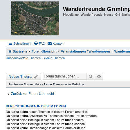
Wanderfreunde Grimlin
Hippelänger Wanderfreunde, Neuss, Grimling
Schnellzugriff
FAQ
Kontakt
Startseite
Foren-Übersicht
Veranstaltungen / Wanderungen
Wanderun
Unbeantwortete Themen
Aktive Themen
Suche
Erweiterte Such
Neues Thema
In diesem Forum gibt es keine Themen oder Beiträge.
Zurück zur Foren-Übersicht
BERECHTIGUNGEN IN DIESEM FORUM
Du darfst
keine
neuen Themen in diesem Forum erstellen.
Du darfst
keine
Antworten zu Themen in diesem Forum erstellen.
Du darfst deine Beiträge in diesem Forum
nicht
ändern.
Du darfst deine Beiträge in diesem Forum
nicht
löschen.
Du darfst
keine
Dateianhänge in diesem Forum erstellen.