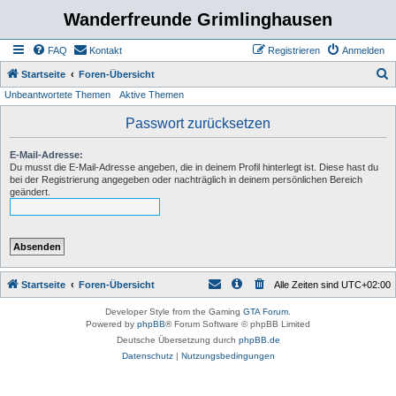
Wanderfreunde Grimlinghausen
FAQ
Kontakt
Registrieren
Anmelden
S
Startseite
Foren-Übersicht
Unbeantwortete Themen
Aktive Themen
u
c
Passwort zurücksetzen
h
E-Mail-Adresse:
e
Du musst die E-Mail-Adresse angeben, die in deinem Profil hinterlegt ist. Diese hast du
bei der Registrierung angegeben oder nachträglich in deinem persönlichen Bereich
geändert.
Startseite
Foren-Übersicht
Alle Zeiten sind
UTC+02:00
Developer Style from the Gaming
GTA Forum
.
Powered by
phpBB
® Forum Software © phpBB Limited
Deutsche Übersetzung durch
phpBB.de
Datenschutz
|
Nutzungsbedingungen