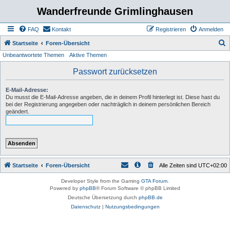
Wanderfreunde Grimlinghausen
FAQ
Kontakt
Registrieren
Anmelden
S
Startseite
Foren-Übersicht
Unbeantwortete Themen
Aktive Themen
u
c
Passwort zurücksetzen
h
E-Mail-Adresse:
e
Du musst die E-Mail-Adresse angeben, die in deinem Profil hinterlegt ist. Diese hast du
bei der Registrierung angegeben oder nachträglich in deinem persönlichen Bereich
geändert.
Startseite
Foren-Übersicht
Alle Zeiten sind
UTC+02:00
Developer Style from the Gaming
GTA Forum
.
Powered by
phpBB
® Forum Software © phpBB Limited
Deutsche Übersetzung durch
phpBB.de
Datenschutz
|
Nutzungsbedingungen