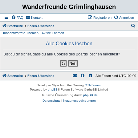
Wanderfreunde Grimlinghausen
FAQ
Kontakt
Registrieren
Anmelden
S
Startseite
Foren-Übersicht
Unbeantwortete Themen
Aktive Themen
u
c
Alle Cookies löschen
h
Bist du dir sicher, dass du alle Cookies des Boards löschen möchtest?
e
Startseite
Foren-Übersicht
Alle Zeiten sind
UTC+02:00
Developer Style from the Gaming
GTA Forum
.
Powered by
phpBB
® Forum Software © phpBB Limited
Deutsche Übersetzung durch
phpBB.de
Datenschutz
|
Nutzungsbedingungen