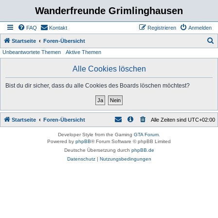
Wanderfreunde Grimlinghausen
FAQ
Kontakt
Registrieren
Anmelden
S
Startseite
Foren-Übersicht
Unbeantwortete Themen
Aktive Themen
u
c
Alle Cookies löschen
h
Bist du dir sicher, dass du alle Cookies des Boards löschen möchtest?
e
Startseite
Foren-Übersicht
Alle Zeiten sind
UTC+02:00
Developer Style from the Gaming
GTA Forum
.
Powered by
phpBB
® Forum Software © phpBB Limited
Deutsche Übersetzung durch
phpBB.de
Datenschutz
|
Nutzungsbedingungen