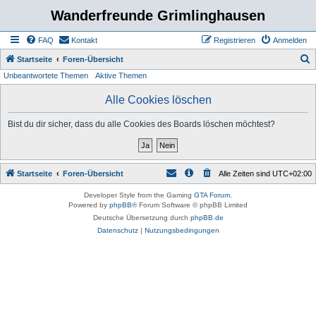
Wanderfreunde Grimlinghausen
FAQ
Kontakt
Registrieren
Anmelden
S
Startseite
Foren-Übersicht
Unbeantwortete Themen
Aktive Themen
u
c
Alle Cookies löschen
h
Bist du dir sicher, dass du alle Cookies des Boards löschen möchtest?
e
Startseite
Foren-Übersicht
Alle Zeiten sind
UTC+02:00
Developer Style from the Gaming
GTA Forum
.
Powered by
phpBB
® Forum Software © phpBB Limited
Deutsche Übersetzung durch
phpBB.de
Datenschutz
|
Nutzungsbedingungen