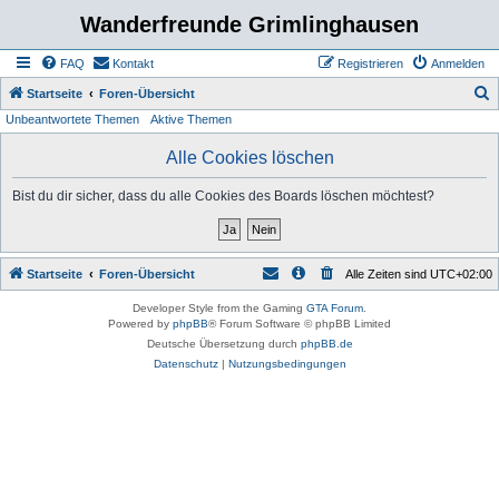
Wanderfreunde Grimlinghausen
FAQ
Kontakt
Registrieren
Anmelden
S
Startseite
Foren-Übersicht
Unbeantwortete Themen
Aktive Themen
u
c
Alle Cookies löschen
h
Bist du dir sicher, dass du alle Cookies des Boards löschen möchtest?
e
Startseite
Foren-Übersicht
Alle Zeiten sind
UTC+02:00
Developer Style from the Gaming
GTA Forum
.
Powered by
phpBB
® Forum Software © phpBB Limited
Deutsche Übersetzung durch
phpBB.de
Datenschutz
|
Nutzungsbedingungen