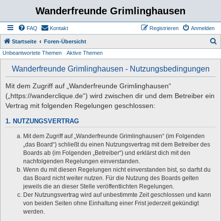
Wanderfreunde Grimlinghausen
FAQ
Kontakt
Registrieren
Anmelden
S
Startseite
Foren-Übersicht
Unbeantwortete Themen
Aktive Themen
u
c
Wanderfreunde Grimlinghausen - Nutzungsbedingungen
h
Mit dem Zugriff auf „Wanderfreunde Grimlinghausen“
e
(„https://wanderclique.de“) wird zwischen dir und dem Betreiber ein
Vertrag mit folgenden Regelungen geschlossen:
1. NUTZUNGSVERTRAG
Mit dem Zugriff auf „Wanderfreunde Grimlinghausen“ (im Folgenden
„das Board“) schließt du einen Nutzungsvertrag mit dem Betreiber des
Boards ab (im Folgenden „Betreiber“) und erklärst dich mit den
nachfolgenden Regelungen einverstanden.
Wenn du mit diesen Regelungen nicht einverstanden bist, so darfst du
das Board nicht weiter nutzen. Für die Nutzung des Boards gelten
jeweils die an dieser Stelle veröffentlichten Regelungen.
Der Nutzungsvertrag wird auf unbestimmte Zeit geschlossen und kann
von beiden Seiten ohne Einhaltung einer Frist jederzeit gekündigt
werden.