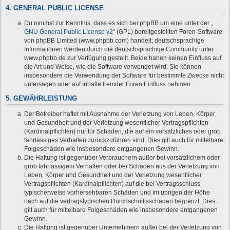
4. GENERAL PUBLIC LICENSE
Du nimmst zur Kenntnis, dass es sich bei phpBB um eine unter der „
GNU General Public License v2
“ (GPL) bereitgestellten Foren-Software
von phpBB Limited (www.phpbb.com) handelt; deutschsprachige
Informationen werden durch die deutschsprachige Community unter
www.phpbb.de zur Verfügung gestellt. Beide haben keinen Einfluss auf
die Art und Weise, wie die Software verwendet wird. Sie können
insbesondere die Verwendung der Software für bestimmte Zwecke nicht
untersagen oder auf Inhalte fremder Foren Einfluss nehmen.
5. GEWÄHRLEISTUNG
Der Betreiber haftet mit Ausnahme der Verletzung von Leben, Körper
und Gesundheit und der Verletzung wesentlicher Vertragspflichten
(Kardinalpflichten) nur für Schäden, die auf ein vorsätzliches oder grob
fahrlässiges Verhalten zurückzuführen sind. Dies gilt auch für mittelbare
Folgeschäden wie insbesondere entgangenen Gewinn.
Die Haftung ist gegenüber Verbrauchern außer bei vorsätzlichem oder
grob fahrlässigem Verhalten oder bei Schäden aus der Verletzung von
Leben, Körper und Gesundheit und der Verletzung wesentlicher
Vertragspflichten (Kardinalpflichten) auf die bei Vertragsschluss
typischerweise vorhersehbaren Schäden und im übrigen der Höhe
nach auf die vertragstypischen Durchschnittsschäden begrenzt. Dies
gilt auch für mittelbare Folgeschäden wie insbesondere entgangenen
Gewinn.
Die Haftung ist gegenüber Unternehmern außer bei der Verletzung von