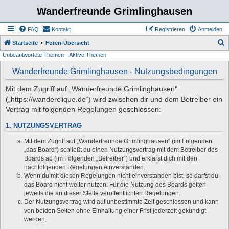
Wanderfreunde Grimlinghausen
FAQ
Kontakt
Registrieren
Anmelden
S
Startseite
Foren-Übersicht
Unbeantwortete Themen
Aktive Themen
u
c
Wanderfreunde Grimlinghausen - Nutzungsbedingungen
h
Mit dem Zugriff auf „Wanderfreunde Grimlinghausen“
e
(„https://wanderclique.de“) wird zwischen dir und dem Betreiber ein
Vertrag mit folgenden Regelungen geschlossen:
1. NUTZUNGSVERTRAG
Mit dem Zugriff auf „Wanderfreunde Grimlinghausen“ (im Folgenden
„das Board“) schließt du einen Nutzungsvertrag mit dem Betreiber des
Boards ab (im Folgenden „Betreiber“) und erklärst dich mit den
nachfolgenden Regelungen einverstanden.
Wenn du mit diesen Regelungen nicht einverstanden bist, so darfst du
das Board nicht weiter nutzen. Für die Nutzung des Boards gelten
jeweils die an dieser Stelle veröffentlichten Regelungen.
Der Nutzungsvertrag wird auf unbestimmte Zeit geschlossen und kann
von beiden Seiten ohne Einhaltung einer Frist jederzeit gekündigt
werden.