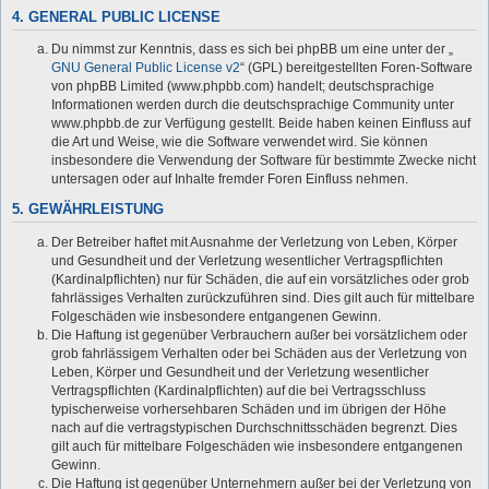
4. GENERAL PUBLIC LICENSE
Du nimmst zur Kenntnis, dass es sich bei phpBB um eine unter der „
GNU General Public License v2
“ (GPL) bereitgestellten Foren-Software
von phpBB Limited (www.phpbb.com) handelt; deutschsprachige
Informationen werden durch die deutschsprachige Community unter
www.phpbb.de zur Verfügung gestellt. Beide haben keinen Einfluss auf
die Art und Weise, wie die Software verwendet wird. Sie können
insbesondere die Verwendung der Software für bestimmte Zwecke nicht
untersagen oder auf Inhalte fremder Foren Einfluss nehmen.
5. GEWÄHRLEISTUNG
Der Betreiber haftet mit Ausnahme der Verletzung von Leben, Körper
und Gesundheit und der Verletzung wesentlicher Vertragspflichten
(Kardinalpflichten) nur für Schäden, die auf ein vorsätzliches oder grob
fahrlässiges Verhalten zurückzuführen sind. Dies gilt auch für mittelbare
Folgeschäden wie insbesondere entgangenen Gewinn.
Die Haftung ist gegenüber Verbrauchern außer bei vorsätzlichem oder
grob fahrlässigem Verhalten oder bei Schäden aus der Verletzung von
Leben, Körper und Gesundheit und der Verletzung wesentlicher
Vertragspflichten (Kardinalpflichten) auf die bei Vertragsschluss
typischerweise vorhersehbaren Schäden und im übrigen der Höhe
nach auf die vertragstypischen Durchschnittsschäden begrenzt. Dies
gilt auch für mittelbare Folgeschäden wie insbesondere entgangenen
Gewinn.
Die Haftung ist gegenüber Unternehmern außer bei der Verletzung von