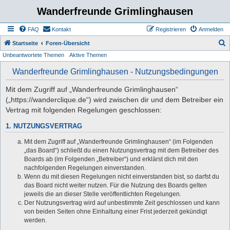
Wanderfreunde Grimlinghausen
FAQ
Kontakt
Registrieren
Anmelden
S
Startseite
Foren-Übersicht
Unbeantwortete Themen
Aktive Themen
u
c
Wanderfreunde Grimlinghausen - Nutzungsbedingungen
h
Mit dem Zugriff auf „Wanderfreunde Grimlinghausen“
e
(„https://wanderclique.de“) wird zwischen dir und dem Betreiber ein
Vertrag mit folgenden Regelungen geschlossen:
1. NUTZUNGSVERTRAG
Mit dem Zugriff auf „Wanderfreunde Grimlinghausen“ (im Folgenden
„das Board“) schließt du einen Nutzungsvertrag mit dem Betreiber des
Boards ab (im Folgenden „Betreiber“) und erklärst dich mit den
nachfolgenden Regelungen einverstanden.
Wenn du mit diesen Regelungen nicht einverstanden bist, so darfst du
das Board nicht weiter nutzen. Für die Nutzung des Boards gelten
jeweils die an dieser Stelle veröffentlichten Regelungen.
Der Nutzungsvertrag wird auf unbestimmte Zeit geschlossen und kann
von beiden Seiten ohne Einhaltung einer Frist jederzeit gekündigt
werden.