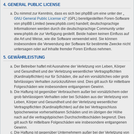
4. GENERAL PUBLIC LICENSE
Du nimmst zur Kenntnis, dass es sich bei phpBB um eine unter der „
GNU General Public License v2
“ (GPL) bereitgestellten Foren-Software
von phpBB Limited (www.phpbb.com) handelt; deutschsprachige
Informationen werden durch die deutschsprachige Community unter
www.phpbb.de zur Verfügung gestellt. Beide haben keinen Einfluss auf
die Art und Weise, wie die Software verwendet wird. Sie können
insbesondere die Verwendung der Software für bestimmte Zwecke nicht
untersagen oder auf Inhalte fremder Foren Einfluss nehmen.
5. GEWÄHRLEISTUNG
Der Betreiber haftet mit Ausnahme der Verletzung von Leben, Körper
und Gesundheit und der Verletzung wesentlicher Vertragspflichten
(Kardinalpflichten) nur für Schäden, die auf ein vorsätzliches oder grob
fahrlässiges Verhalten zurückzuführen sind. Dies gilt auch für mittelbare
Folgeschäden wie insbesondere entgangenen Gewinn.
Die Haftung ist gegenüber Verbrauchern außer bei vorsätzlichem oder
grob fahrlässigem Verhalten oder bei Schäden aus der Verletzung von
Leben, Körper und Gesundheit und der Verletzung wesentlicher
Vertragspflichten (Kardinalpflichten) auf die bei Vertragsschluss
typischerweise vorhersehbaren Schäden und im übrigen der Höhe
nach auf die vertragstypischen Durchschnittsschäden begrenzt. Dies
gilt auch für mittelbare Folgeschäden wie insbesondere entgangenen
Gewinn.
Die Haftung ist gegenüber Unternehmern außer bei der Verletzung von