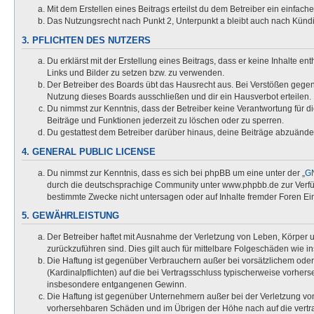
Mit dem Erstellen eines Beitrags erteilst du dem Betreiber ein einfac
Das Nutzungsrecht nach Punkt 2, Unterpunkt a bleibt auch nach Kün
3. PFLICHTEN DES NUTZERS
Du erklärst mit der Erstellung eines Beitrags, dass er keine Inhalte e
Links und Bilder zu setzen bzw. zu verwenden.
Der Betreiber des Boards übt das Hausrecht aus. Bei Verstößen gege
Nutzung dieses Boards ausschließen und dir ein Hausverbot erteilen.
Du nimmst zur Kenntnis, dass der Betreiber keine Verantwortung für die
Beiträge und Funktionen jederzeit zu löschen oder zu sperren.
Du gestattest dem Betreiber darüber hinaus, deine Beiträge abzuände
4. GENERAL PUBLIC LICENSE
Du nimmst zur Kenntnis, dass es sich bei phpBB um eine unter der „
GN
durch die deutschsprachige Community unter www.phpbb.de zur Verfügu
bestimmte Zwecke nicht untersagen oder auf Inhalte fremder Foren Ei
5. GEWÄHRLEISTUNG
Der Betreiber haftet mit Ausnahme der Verletzung von Leben, Körper un
zurückzuführen sind. Dies gilt auch für mittelbare Folgeschäden wi
Die Haftung ist gegenüber Verbrauchern außer bei vorsätzlichem oder
(Kardinalpflichten) auf die bei Vertragsschluss typischerweise vorhe
insbesondere entgangenen Gewinn.
Die Haftung ist gegenüber Unternehmern außer bei der Verletzung von
vorhersehbaren Schäden und im Übrigen der Höhe nach auf die vertra