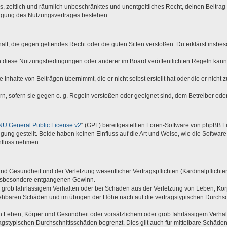
hes, zeitlich und räumlich unbeschränktes und unentgeltliches Recht, deinen Beitr
digung des Nutzungsvertrages bestehen.
nthält, die gegen geltendes Recht oder die guten Sitten verstoßen. Du erklärst insb
n diese Nutzungsbedingungen oder anderer im Board veröffentlichten Regeln kann
 Inhalte von Beiträgen übernimmt, die er nicht selbst erstellt hat oder die er nich
rn, sofern sie gegen o. g. Regeln verstoßen oder geeignet sind, dem Betreiber od
U General Public License v2
“ (GPL) bereitgestellten Foren-Software von phpBB 
ng gestellt. Beide haben keinen Einfluss auf die Art und Weise, wie die Softwar
nfluss nehmen.
d Gesundheit und der Verletzung wesentlicher Vertragspflichten (Kardinalpflichten)
e insbesondere entgangenen Gewinn.
 grob fahrlässigem Verhalten oder bei Schäden aus der Verletzung von Leben, Kör
rsehbaren Schäden und im übrigen der Höhe nach auf die vertragstypischen Durchsc
 Leben, Körper und Gesundheit oder vorsätzlichem oder grob fahrlässigem Verhalte
gstypischen Durchschnittsschäden begrenzt. Dies gilt auch für mittelbare Schäd