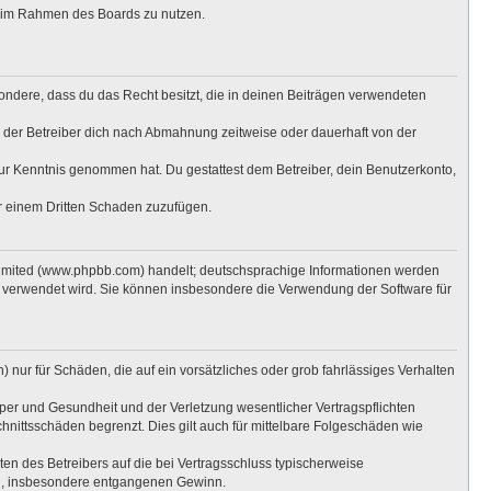
ag im Rahmen des Boards zu nutzen.
esondere, dass du das Recht besitzt, die in deinen Beiträgen verwendeten
 der Betreiber dich nach Abmahnung zeitweise oder dauerhaft von der
t zur Kenntnis genommen hat. Du gestattest dem Betreiber, dein Benutzerkonto,
er einem Dritten Schaden zuzufügen.
Limited (www.phpbb.com) handelt; deutschsprachige Informationen werden
e verwendet wird. Sie können insbesondere die Verwendung der Software für
 nur für Schäden, die auf ein vorsätzliches oder grob fahrlässiges Verhalten
per und Gesundheit und der Verletzung wesentlicher Vertragspflichten
hnittsschäden begrenzt. Dies gilt auch für mittelbare Folgeschäden wie
n des Betreibers auf die bei Vertragsschluss typischerweise
en, insbesondere entgangenen Gewinn.