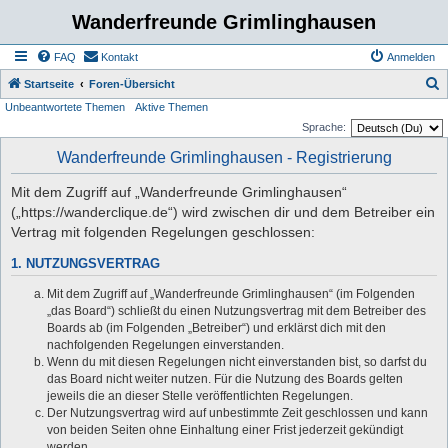
Wanderfreunde Grimlinghausen
FAQ
Kontakt
Anmelden
S
Startseite
Foren-Übersicht
Unbeantwortete Themen
Aktive Themen
u
Sprache:
c
Wanderfreunde Grimlinghausen - Registrierung
h
e
Mit dem Zugriff auf „Wanderfreunde Grimlinghausen“
(„https://wanderclique.de“) wird zwischen dir und dem Betreiber ein
Vertrag mit folgenden Regelungen geschlossen:
1. NUTZUNGSVERTRAG
Mit dem Zugriff auf „Wanderfreunde Grimlinghausen“ (im Folgenden
„das Board“) schließt du einen Nutzungsvertrag mit dem Betreiber des
Boards ab (im Folgenden „Betreiber“) und erklärst dich mit den
nachfolgenden Regelungen einverstanden.
Wenn du mit diesen Regelungen nicht einverstanden bist, so darfst du
das Board nicht weiter nutzen. Für die Nutzung des Boards gelten
jeweils die an dieser Stelle veröffentlichten Regelungen.
Der Nutzungsvertrag wird auf unbestimmte Zeit geschlossen und kann
von beiden Seiten ohne Einhaltung einer Frist jederzeit gekündigt
werden.