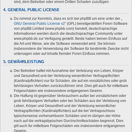
sind, dem Betreiber oder einem Dritten Schaden zuzufügen.
4. GENERAL PUBLIC LICENSE
Du nimmst zur Kenntnis, dass es sich bei phpBB um eine unter der „
GNU General Public License v2
“ (GPL) bereitgestellten Foren-Software
von phpBB Limited (www.phpbb.com) handelt; deutschsprachige
Informationen werden durch die deutschsprachige Community unter
www.phpbb.de zur Verfügung gestellt. Beide haben keinen Einfluss auf
die Art und Weise, wie die Software verwendet wird. Sie können
insbesondere die Verwendung der Software für bestimmte Zwecke nicht
untersagen oder auf Inhalte fremder Foren Einfluss nehmen.
5. GEWÄHRLEISTUNG
Der Betreiber haftet mit Ausnahme der Verletzung von Leben, Körper
und Gesundheit und der Verletzung wesentlicher Vertragspflichten
(Kardinalpflichten) nur für Schäden, die auf ein vorsätzliches oder grob
fahrlässiges Verhalten zurückzuführen sind. Dies gilt auch für mittelbare
Folgeschäden wie insbesondere entgangenen Gewinn.
Die Haftung ist gegenüber Verbrauchern außer bei vorsätzlichem oder
grob fahrlässigem Verhalten oder bei Schäden aus der Verletzung von
Leben, Körper und Gesundheit und der Verletzung wesentlicher
Vertragspflichten (Kardinalpflichten) auf die bei Vertragsschluss
typischerweise vorhersehbaren Schäden und im übrigen der Höhe
nach auf die vertragstypischen Durchschnittsschäden begrenzt. Dies
gilt auch für mittelbare Folgeschäden wie insbesondere entgangenen
Gewinn.