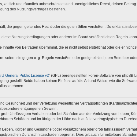
hes, zeitlich und räumlich unbeschränktes und unentgeltliches Recht, deinen Beitr
digung des Nutzungsvertrages bestehen.
nthält, die gegen geltendes Recht oder die guten Sitten verstoßen. Du erklärst insb
n diese Nutzungsbedingungen oder anderer im Board veröffentlichten Regeln kann
 Inhalte von Beiträgen übernimmt, die er nicht selbst erstellt hat oder die er nich
rn, sofern sie gegen o. g. Regeln verstoßen oder geeignet sind, dem Betreiber od
U General Public License v2
“ (GPL) bereitgestellten Foren-Software von phpBB 
ng gestellt. Beide haben keinen Einfluss auf die Art und Weise, wie die Softwar
nfluss nehmen.
d Gesundheit und der Verletzung wesentlicher Vertragspflichten (Kardinalpflichten)
e insbesondere entgangenen Gewinn.
 grob fahrlässigem Verhalten oder bei Schäden aus der Verletzung von Leben, Kör
rsehbaren Schäden und im übrigen der Höhe nach auf die vertragstypischen Durchsc
 Leben, Körper und Gesundheit oder vorsätzlichem oder grob fahrlässigem Verhalte
gstypischen Durchschnittsschäden begrenzt. Dies gilt auch für mittelbare Schäd