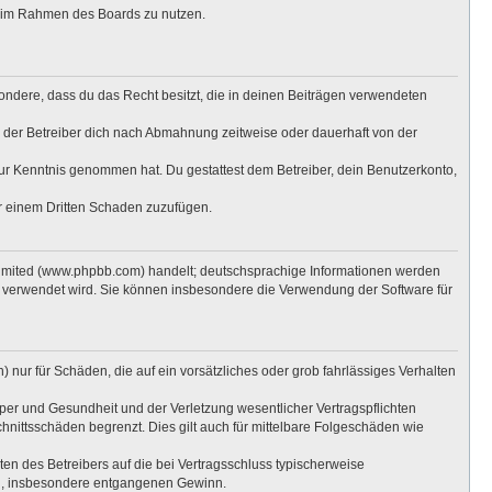
ag im Rahmen des Boards zu nutzen.
esondere, dass du das Recht besitzt, die in deinen Beiträgen verwendeten
 der Betreiber dich nach Abmahnung zeitweise oder dauerhaft von der
t zur Kenntnis genommen hat. Du gestattest dem Betreiber, dein Benutzerkonto,
er einem Dritten Schaden zuzufügen.
Limited (www.phpbb.com) handelt; deutschsprachige Informationen werden
e verwendet wird. Sie können insbesondere die Verwendung der Software für
 nur für Schäden, die auf ein vorsätzliches oder grob fahrlässiges Verhalten
per und Gesundheit und der Verletzung wesentlicher Vertragspflichten
hnittsschäden begrenzt. Dies gilt auch für mittelbare Folgeschäden wie
n des Betreibers auf die bei Vertragsschluss typischerweise
en, insbesondere entgangenen Gewinn.