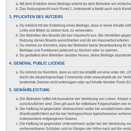
Mit dem Erstellen eines Beitrags erteilst du dem Betreiber ein einfac
Das Nutzungsrecht nach Punkt 2, Unterpunkt a bleibt auch nach Kün
3. PFLICHTEN DES NUTZERS
Du erklärst mit der Erstellung eines Beitrags, dass er keine Inhalte e
Links und Bilder zu setzen bzw. zu verwenden.
Der Betreiber des Boards übt das Hausrecht aus. Bei Verstößen gege
Nutzung dieses Boards ausschließen und dir ein Hausverbot erteilen.
Du nimmst zur Kenntnis, dass der Betreiber keine Verantwortung für die
Beiträge und Funktionen jederzeit zu löschen oder zu sperren.
Du gestattest dem Betreiber darüber hinaus, deine Beiträge abzuände
4. GENERAL PUBLIC LICENSE
Du nimmst zur Kenntnis, dass es sich bei phpBB um eine unter der „
GN
durch die deutschsprachige Community unter www.phpbb.de zur Verfügu
bestimmte Zwecke nicht untersagen oder auf Inhalte fremder Foren Ei
5. GEWÄHRLEISTUNG
Der Betreiber haftet mit Ausnahme der Verletzung von Leben, Körper un
zurückzuführen sind. Dies gilt auch für mittelbare Folgeschäden wi
Die Haftung ist gegenüber Verbrauchern außer bei vorsätzlichem oder
(Kardinalpflichten) auf die bei Vertragsschluss typischerweise vorhe
insbesondere entgangenen Gewinn.
Die Haftung ist gegenüber Unternehmern außer bei der Verletzung von
vorhersehbaren Schäden und im Übrigen der Höhe nach auf die vertra