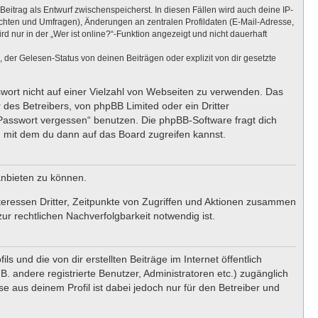
Beitrag als Entwurf zwischenspeicherst. In diesen Fällen wird auch deine IP-
ichten und Umfragen), Änderungen an zentralen Profildaten (E-Mail-Adresse,
nur in der „Wer ist online?“-Funktion angezeigt und nicht dauerhaft
er Gelesen-Status von deinen Beiträgen oder explizit von dir gesetzte
swort nicht auf einer Vielzahl von Webseiten zu verwenden. Das
 des Betreibers, von phpBB Limited oder ein Dritter
 Passwort vergessen“ benutzen. Die phpBB-Software fragt dich
 mit dem du dann auf das Board zugreifen kannst.
anbieten zu können.
teressen Dritter, Zeitpunkte von Zugriffen und Aktionen zusammen
r rechtlichen Nachverfolgbarkeit notwendig ist.
 und die von dir erstellten Beiträge im Internet öffentlich
. andere registrierte Benutzer, Administratoren etc.) zugänglich
 aus deinem Profil ist dabei jedoch nur für den Betreiber und