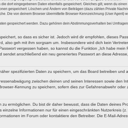
n die dort eingegebenen Daten ebenfalls gespeichert. Gleiches gilt, wenn du einen 
tionen gespeichert: Löschen und Ändern von Beiträgen (dazu zählen Private Nachr
he. Die von deinem Browser übermittelte Browser-Kennzeichnung (User Agent) wird 
Daten gespeichert werden. Dazu gehören dein Abstimmungsverhalten bei Umfragen, d
eichert, so dass es sicher ist. Jedoch wird dir empfohlen, dieses Pas
d, also geh mit ihm sorgsam um. Insbesondere wird dich kein Vertreter
 Passwort vergessen haben, so kannst du die Funktion „Ich habe mein
sendet anschließend ein neu generiertes Passwort an diese Adresse,
näher spezifizierten Daten zu speichern, um das Board betreiben und 
teressenabwägung zwischen deinen und seinen Interessen sowie den In
Browser-Kennung zu speichern, sofern dies zur Gefahrenabwehr oder zu
u ermöglichen. Du bist dir daher bewusst, dass die Daten deines Profils
 einzelne Informationen nur für einen eingeschränkten Nutzerkreis (z. B
mationen im Forum oder kontaktiere den Betreiber. Die E-Mail-Adresse