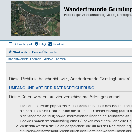
Wanderfreunde Grimlin
Hippelänger Wanderfreunde, Neuss, Grimling
Schnellzugriff
FAQ
Kontakt
Startseite
Foren-Übersicht
Unbeantwortete Themen
Aktive Themen
Diese Richtlinie beschreibt, wie „Wanderfreunde Grimlinghausen“
UMFANG UND ART DER DATENSPEICHERUNG
Deine Daten werden auf vier verschiedene Arten gesammelt:
Die Forensoftware phpBB erstellt bei deinem Besuch des Boards mehre
bleiben. In diesen Cookies sind die aktuelle ID deiner Sitzung (damit
nicht angemeldet bist) sowie Informationen über deine Teilnahme an U
Cookies haben standardmäßig eine Gültigkeit von einem Jahr. Alle Coo
Weiterhin werden die Daten gespeichert, die du bei der Registrierung
ein Passwort notwendig. Wenn durch den Betreiber weitere Daten als no