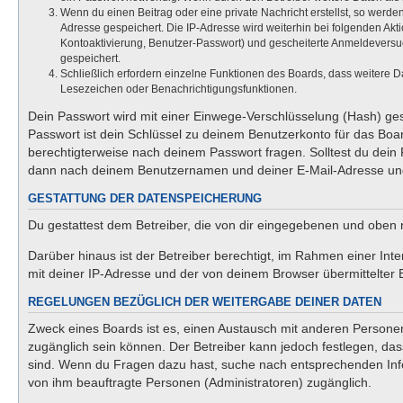
Wenn du einen Beitrag oder eine private Nachricht erstellst, so werde
Adresse gespeichert. Die IP-Adresse wird weiterhin bei folgenden Ak
Kontoaktivierung, Benutzer-Passwort) und gescheiterte Anmeldeversuc
gespeichert.
Schließlich erfordern einzelne Funktionen des Boards, dass weitere 
Lesezeichen oder Benachrichtigungsfunktionen.
Dein Passwort wird mit einer Einwege-Verschlüsselung (Hash) gesp
Passwort ist dein Schlüssel zu deinem Benutzerkonto für das Boar
berechtigterweise nach deinem Passwort fragen. Solltest du dein
dann nach deinem Benutzernamen und deiner E-Mail-Adresse und 
GESTATTUNG DER DATENSPEICHERUNG
Du gestattest dem Betreiber, die von dir eingegebenen und oben 
Darüber hinaus ist der Betreiber berechtigt, im Rahmen einer In
mit deiner IP-Adresse und der von deinem Browser übermittelter 
REGELUNGEN BEZÜGLICH DER WEITERGABE DEINER DATEN
Zweck eines Boards ist es, einen Austausch mit anderen Personen z
zugänglich sein können. Der Betreiber kann jedoch festlegen, dass
sind. Wenn du Fragen dazu hast, suche nach entsprechenden Infor
von ihm beauftragte Personen (Administratoren) zugänglich.