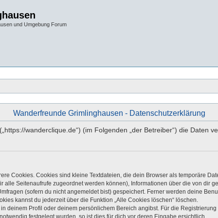
ghausen
hausen und Umgebung Forum
Wanderfreunde Grimlinghausen - Datenschutzerklärung
 („https://wanderclique.de“) (im Folgenden „der Betreiber“) die Date
re Cookies. Cookies sind kleine Textdateien, die dein Browser als temporäre Dat
 dir alle Seitenaufrufe zugeordnet werden können), Informationen über die von dir 
mfragen (sofern du nicht angemeldet bist) gespeichert. Ferner werden deine Benutz
kies kannst du jederzeit über die Funktion „Alle Cookies löschen“ löschen.
, in deinem Profil oder deinem persönlichem Bereich angibst. Für die Registrieru
twendig festgelegt wurden, so ist dies für dich vor deren Eingabe ersichtlich.