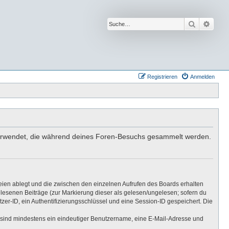
Suche
Erwei
Registrieren
Anmelden
n verwendet, die während deines Foren-Besuchs gesammelt werden.
eien ablegt und die zwischen den einzelnen Aufrufen des Boards erhalten
gelesenen Beiträge (zur Markierung dieser als gelesen/ungelesen; sofern du
er-ID, ein Authentifizierungsschlüssel und eine Session-ID gespeichert. Die
ng sind mindestens ein eindeutiger Benutzername, eine E-Mail-Adresse und