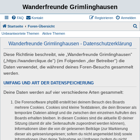
Wanderfreunde Grimlinghausen
FAQ
Kontakt
Registrieren
Anmelden
S
Startseite
Foren-Übersicht
Unbeantwortete Themen
Aktive Themen
u
c
Wanderfreunde Grimlinghausen - Datenschutzerklärung
h
Diese Richtlinie beschreibt, wie „Wanderfreunde Grimlinghausen“
e
(„https://wanderclique.de“) (im Folgenden „der Betreiber“) die
Daten verwendet, die während deines Foren-Besuchs gesammelt
werden.
UMFANG UND ART DER DATENSPEICHERUNG
Deine Daten werden auf vier verschiedene Arten gesammelt:
Die Forensoftware phpBB erstellt bei deinem Besuch des Boards
mehrere Cookies. Cookies sind kleine Textdateien, die dein Browser als
temporäre Dateien ablegt und die zwischen den einzelnen Aufrufen des
Boards erhalten bleiben. In diesen Cookies sind die aktuelle ID deiner
Sitzung (damit dir alle Seitenaufrufe zugeordnet werden können),
Informationen über die von dir gelesenen Beiträge (zur Markierung
dieser als gelesen/ungelesen; sofern du nicht angemeldet bist) sowie
Informationen über deine Teilnahme an Umfragen (sofern du nicht