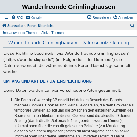
Wanderfreunde Grimlinghausen
FAQ
Kontakt
Registrieren
Anmelden
S
Startseite
Foren-Übersicht
Unbeantwortete Themen
Aktive Themen
u
c
Wanderfreunde Grimlinghausen - Datenschutzerklärung
h
Diese Richtlinie beschreibt, wie „Wanderfreunde Grimlinghausen“
e
(„https://wanderclique.de“) (im Folgenden „der Betreiber“) die
Daten verwendet, die während deines Foren-Besuchs gesammelt
werden.
UMFANG UND ART DER DATENSPEICHERUNG
Deine Daten werden auf vier verschiedene Arten gesammelt:
Die Forensoftware phpBB erstellt bei deinem Besuch des Boards
mehrere Cookies. Cookies sind kleine Textdateien, die dein Browser als
temporäre Dateien ablegt und die zwischen den einzelnen Aufrufen des
Boards erhalten bleiben. In diesen Cookies sind die aktuelle ID deiner
Sitzung (damit dir alle Seitenaufrufe zugeordnet werden können),
Informationen über die von dir gelesenen Beiträge (zur Markierung
dieser als gelesen/ungelesen; sofern du nicht angemeldet bist) sowie
Informationen über deine Teilnahme an Umfragen (sofern du nicht